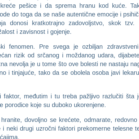
reće pešice i da sprema hranu kod kuće. Tako
e do toga da se naše autentične emocije i psihičk
oja donosi kratkotrajno zadovoljstvo, skok tzv
žalost i zavisnost i gojenje.
ki fenomen. Pre svega je ozbiljan zdravstven
an rizik od srčanog i moždanog udara, dijabetesa
na nevolja je u tome što ove bolesti ne nastaju n
o i tinjajuće, tako da se obolela osoba javi lekar
 faktor, međutim i tu treba pažljivo razlučiti šta
 porodice koje su duboko ukorenjene.
hranite, dovoljno se krećete, odmarate, redovno t
 i neki drugi uzročni faktori prekomerne telesne t
ćajima.