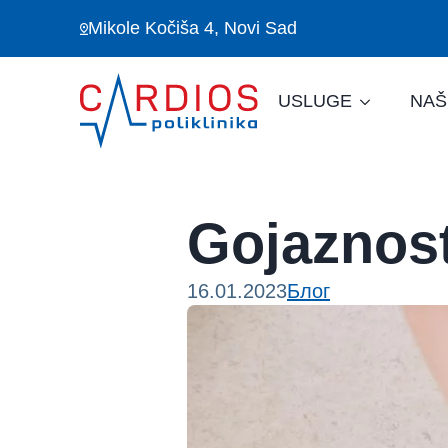
Mikole Kočiša 4, Novi Sad
USLUGE
NAŠ
Gojaznost
16.01.2023
Блог