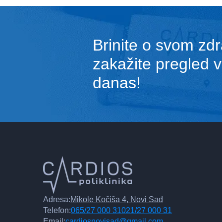
Brinite o svom zdr
zakažite pregled 
danas!
Adresa:
Mikole Kočiša 4, Novi Sad
Telefon:
065/27 000 31
021/27 000 31
Email:
cardiosnovisad@gmail.com