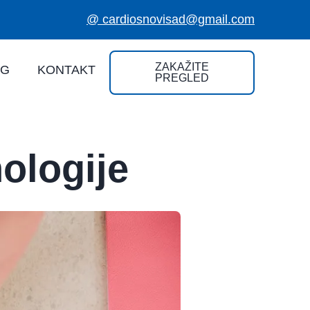
@ cardiosnovisad@gmail.com
ZAKAŽITE
OG
KONTAKT
PREGLED
ologije