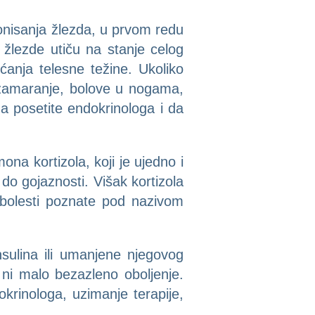
onisanja žlezda, u prvom redu
 žlezde utiču na stanje celog
ćanja telesne težine. Ukoliko
 zamaranje, bolove u nogama,
 posetite endokrinologa i da
 kortizola, koji je ujedno i
do gojaznosti. Višak kortizola
 bolesti poznate pod nazivom
ulina ili umanjene njegovog
 ni malo bezazleno oboljenje.
okrinologa, uzimanje terapije,