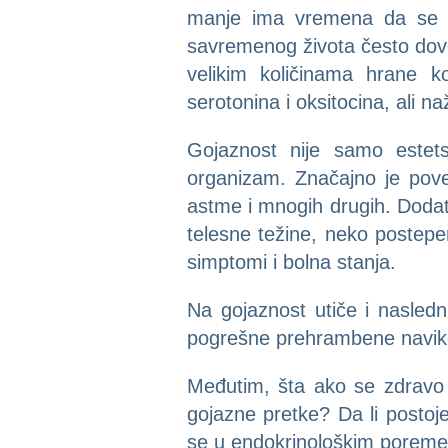
manje ima vremena da se k
savremenog života često dovod
velikim količinama hrane k
serotonina i oksitocina, ali na
Gojaznost nije samo estets
organizam. Značajno je poveć
astme i mnogih drugih. Dodat
telesne težine, neko postepen
simptomi i bolna stanja.
Na gojaznost utiče i nasledni
pogrešne prehrambene navike
Međutim, šta ako se zdravo 
gojazne pretke? Da li postoje
se u endokrinološkim poreme