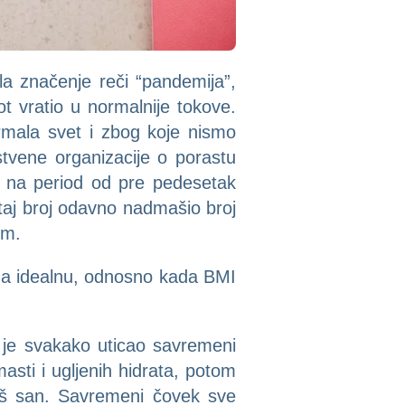
la značenje reči “pandemija”,
ot vratio u normalnije tokove.
drmala svet i zbog koje nismo
stvene organizacije o porastu
u na period od pre pedesetak
 taj broj odavno nadmašio broj
om.
 na idealnu, odnosno kada BMI
 je svakako uticao savremeni
asti i ugljenih hidrata, potom
loš san. Savremeni čovek sve