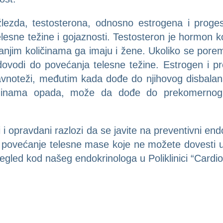
 žlezda, testosterona, odnosno estrogena i prog
esne težine i gojaznosti. Testosteron je hormon k
 manjim količinama ga imaju i žene. Ukoliko se pore
dovodi do povećanja telesne težine. Estrogen i p
avnoteži, međutim kada dođe do njihovog disbalan
dinama opada, može da dođe do prekomernog p
i opravdani razlozi da se javite na preventivni end
li povećanje telesne mase koje ne možete dovesti 
egled kod našeg endokrinologa u Poliklinici “Cardio