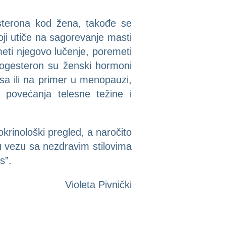
esterona kod žena, takođe se
oji utiče na sagorevanje masti
meti njegovo lučenje, poremeti
rogesteron su ženski hormoni
sa ili na primer u menopauzi,
ovećanja telesne težine i
okrinološki pregled, a naročito
u vezu sa nezdravim stilovima
s”.
Violeta Pivnički