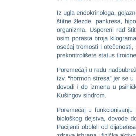
Iz ugla endokrinologa, gojaz
štitne žlezde, pankresa, hip
organizma. Usporeni rad štit
osim porasta broja kilogram
osećaj tromosti i otečenost
prekontrolišete status tiroidn
Poremećaji u radu nadbubrež
tzv. “hormon stresa” jer se u
dovodi i do izmena u psihič
Kušingov sindrom.
Poremećaj u funkcionisanju
biološkog dejstva, dovode do
Pacijenti oboleli od dijabete
zdrava ishrana i fizička aktivn