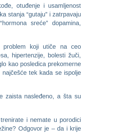
đe, otuđenje i usamljenost
a stanja “gutaju” i zatrpavaju
. “hormona sreće” dopamina,
i problem koji utiče na ceo
, hipertenzije, bolesti žuči,
aglo kao posledica prekomerne
u najčešće tek kada se ispolje
 je zaista nasleđeno, a šta su
renirate i nemate u porodici
ežine? Odgovor je – da i krije