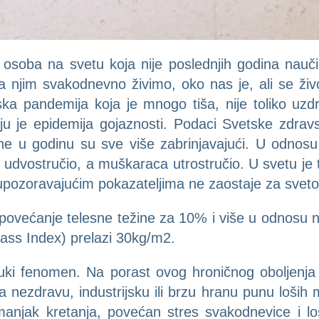
 osoba na svetu koja nije poslednjih godina nauči
a njim svakodnevno živimo, oko nas je, ali se živ
ska pandemija koja je mnogo tiša, nije toliko uz
nju je epidemija gojaznosti. Podaci Svetske zdrav
ine u godinu su sve više zabrinjavajući. U odnos
 udvostručio, a muškaraca utrostručio. U svetu je
upozoravajućim pokazateljima ne zaostaje za svet
je povećanje telesne težine za 10% i više u odnosu
ass Index) prelazi 30kg/m2.
truki fenomen. Na porast ovog hroničnog oboljenja
 nezdravu, industrijsku ili brzu hranu punu loših m
 manjak kretanja, povećan stres svakodnevice i 