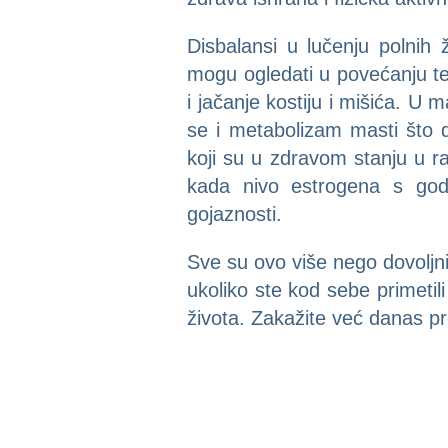
Disbalansi u lučenju polnih
mogu ogledati u povećanju tel
i jačanje kostiju i mišića. U
se i metabolizam masti što 
koji su u zdravom stanju u r
kada nivo estrogena s go
gojaznosti.
Sve su ovo više nego dovoljni 
ukoliko ste kod sebe primeti
života. Zakažite već danas pr