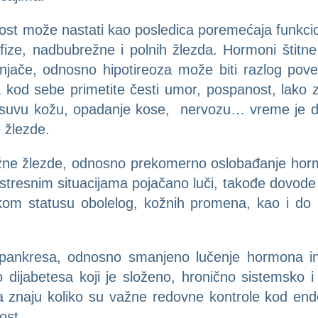
nost može nastati kao posledica poremećaja funkci
ofize, nadbubrežne i polnih žlezda. Hormoni štitne
njače, odnosno hipotireoza može biti razlog pove
a kod sebe primetite česti umor, pospanost, lako
i, suvu kožu, opadanje kose, nervozu… vreme je da
e žlezde.
ne žlezde, odnosno prekomerno oslobađanje hormona
 stresnim situacijama pojačano luči, takođe dovode 
kom statusu obolelog, kožnih promena, kao i do
 pankresa, odnosno smanjeno lučenje hormona ins
 dijabetesa koji je složeno, hronično sistemsko i
sa znaju koliko su važne redovne kontrole kod end
ost.