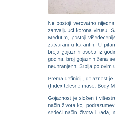
Ne postoji verovatno nijedna
zahvaljujući korona virusu. S
Međutim, postoji višedecenij
zatvarani u karantin. U pita
broja gojaznih osoba iz god
godina, broj gojaznih žena se
neuhranjenh. Srbija po ovim 
Prema definiciji, gojaznost 
(Index telesne mase, Body M
Gojaznost je složen i višes
način života koji podrazumeva
sedeći način života i rada,