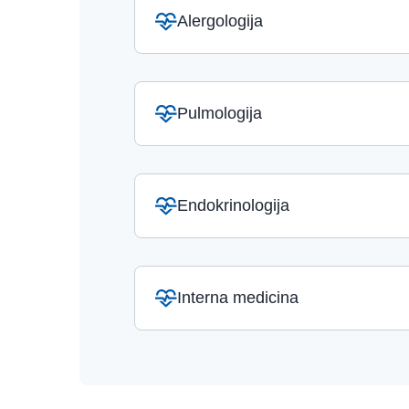
Alergologija
Pulmologija
Endokrinologija
Interna medicina