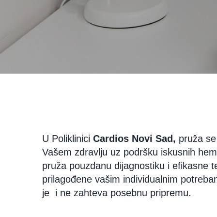
U Poliklinici
Cardios Novi Sad,
pruža se
Vašem zdravlju uz podršku iskusnih he
pruža pouzdanu dijagnostiku i efikasne 
prilagođene vašim individualnim potreba
je i ne zahteva posebnu pripremu.