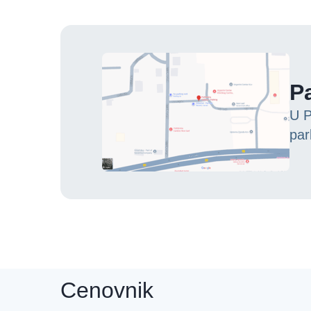
Pa
U P
par
Cenovnik