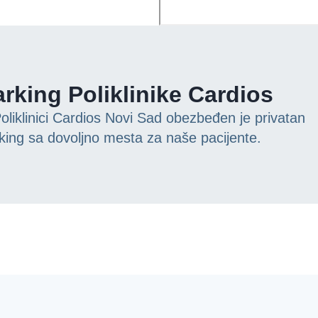
rking Poliklinike Cardios
oliklinici Cardios Novi Sad obezbeđen je privatan
king sa dovoljno mesta za naše pacijente.