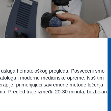
 usluga hematološkog pregleda. Posvećeni smo
matologa i moderne medicinske opreme. Naš tim
terapije, primenjujući savremene metode lečenja
ma. Pregled traje između
20-30 minuta, bezbolan