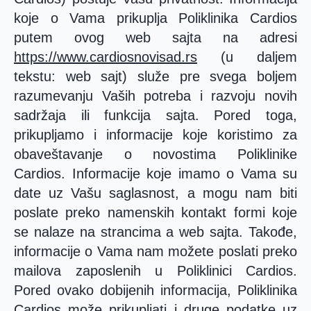
koje o Vama prikuplja Poliklinika Cardios
putem ovog web sajta na adresi
https://www.cardiosnovisad.rs
(u daljem
tekstu: web sajt) služe pre svega boljem
razumevanju Vaših potreba i razvoju novih
sadržaja ili funkcija sajta. Pored toga,
prikupljamo i informacije koje koristimo za
obaveštavanje o novostima Poliklinike
Cardios. Informacije koje imamo o Vama su
date uz Vašu saglasnost, a mogu nam biti
poslate preko namenskih kontakt formi koje
se nalaze na strancima a web sajta. Takođe,
informacije o Vama nam možete poslati preko
mailova zaposlenih u Poliklinici Cardios.
Pored ovako dobijenih informacija, Poliklinika
Cardios može prikupljati i druge podatke uz