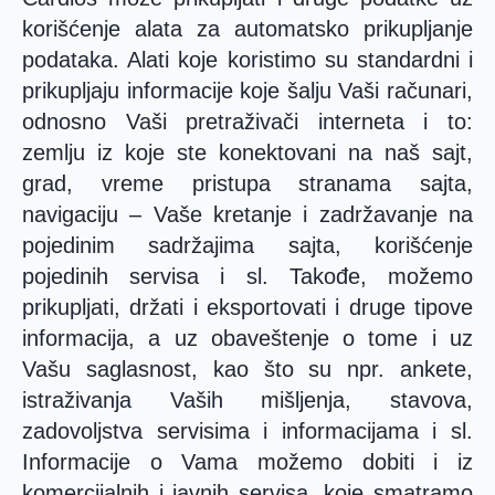
korišćenje alata za automatsko prikupljanje
podataka. Alati koje koristimo su standardni i
prikupljaju informacije koje šalju Vaši računari,
odnosno Vaši pretraživači interneta i to:
zemlju iz koje ste konektovani na naš sajt,
grad, vreme pristupa stranama sajta,
navigaciju – Vaše kretanje i zadržavanje na
pojedinim sadržajima sajta, korišćenje
pojedinih servisa i sl. Takođe, možemo
prikupljati, držati i eksportovati i druge tipove
informacija, a uz obaveštenje o tome i uz
Vašu saglasnost, kao što su npr. ankete,
istraživanja Vaših mišljenja, stavova,
zadovoljstva servisima i informacijama i sl.
Informacije o Vama možemo dobiti i iz
komercijalnih i javnih servisa, koje smatramo