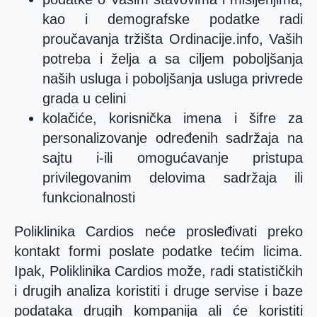
kao i demografske podatke radi
proučavanja tržišta Ordinacije.info, Vaših
potreba i želja a sa ciljem poboljšanja
naših usluga i poboljšanja usluga privrede
grada u celini
kolačiće, korisnička imena i šifre za
personalizovanje određenih sadržaja na
sajtu i-ili omogućavanje pristupa
privilegovanim delovima sadržaja ili
funkcionalnosti
Poliklinika Cardios neće prosleđivati preko
kontakt formi poslate podatke tećim licima.
Ipak, Poliklinika Cardios može, radi statističkih
i drugih analiza koristiti i druge servise i baze
podataka drugih kompanija ali će koristiti