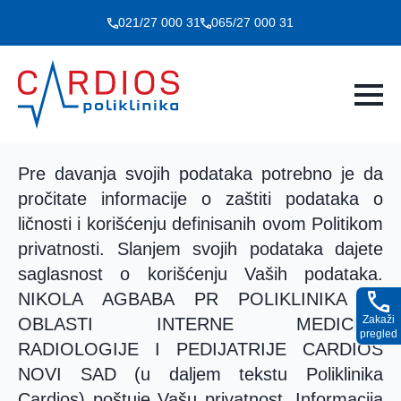
021/27 000 31
065/27 000 31
Pre davanja svojih podataka potrebno je da
pročitate informacije o zaštiti podataka o
ličnosti i korišćenju definisanih ovom Politikom
privatnosti. Slanjem svojih podataka dajete
saglasnost o korišćenju Vaših podataka.
NIKOLA AGBABA PR POLIKLINIKA IZ
Zakaži
OBLASTI INTERNE MEDICINE
pregled
RADIOLOGIJE I PEDIJATRIJE CARDIOS
NOVI SAD (u daljem tekstu Poliklinika
Cardios) poštuje Vašu privatnost. Informacija