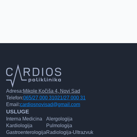
Adresa:
Mikole Kočiša 4, Novi Sad
Telefon:
065/27 000 31
021/27 000 31
Email:
cardiosnovisad@gmail.com
USLUGE
Interna Medicina
Alergologija
Kardiologija
Pulmologija
Gastroenterologija
Radiologija-Ultrazvuk