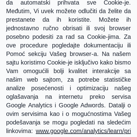
da automatski prihvata sve Cookie-je.
Međutim, Vi uvek možete odlučiti da želite da
prestanete da ih koristite. Možete ih
jednostavno ručno obrisati ili svoj browser
posebno podesiti za rad sa Cookie-jima. Za
ove procedure pogledajte dokumentaciju ili
Pomoć sekciju Vašeg browser-a. Na našem
sajtu koristimo Cookie-je isključivo kako bismo
Vam omogućili bolji kvalitet interakcije sa
našim web sajtom, za potrebe statističke
analize posećenosti i optimizaciju našeg
oglašavanja na internetu preko servisa
Google Analytics i Google Adwords. Datalji o
ovim servisima kao i o mogućnostima Vašeg
podešavanja se mogu pogledati na sledećim
linkovima:
www.google.com/analytics/learn/pri