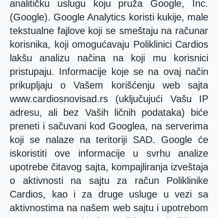
analitičku uslugu koju pruža Google, Inc.
(Google). Google Analytics koristi kukije, male
tekstualne fajlove koji se smeštaju na računar
korisnika, koji omogućavaju Poliklinici Cardios
lakšu analizu načina na koji mu korisnici
pristupaju. Informacije koje se na ovaj način
prikupljaju o Vašem korišćenju web sajta
www.cardiosnovisad.rs (uključujući Vašu IP
adresu, ali bez Vaših ličnih podataka) biće
preneti i sačuvani kod Googlea, na serverima
koji se nalaze na teritoriji SAD. Google će
iskoristiti ove informacije u svrhu analize
upotrebe čitavog sajta, kompajliranja izveštaja
o aktivnosti na sajtu za račun Poliklinike
Cardios, kao i za druge usluge u vezi sa
aktivnostima na našem web sajtu i upotrebom