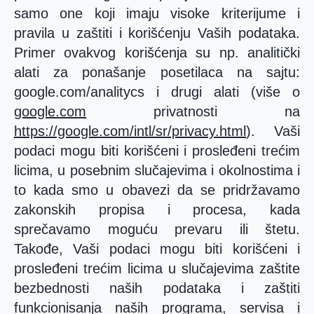
samo one koji imaju visoke kriterijume i
pravila u zaštiti i korišćenju Vaših podataka.
Primer ovakvog korišćenja su np. analitički
alati za ponašanje posetilaca na sajtu:
google.com/analitycs i drugi alati (više o
google.com
privatnosti na
https://google.com/intl/sr/privacy.html
). Vaši
podaci mogu biti korišćeni i prosleđeni trećim
licima, u posebnim slučajevima i okolnostima i
to kada smo u obavezi da se pridržavamo
zakonskih propisa i procesa, kada
sprečavamo moguću prevaru ili štetu.
Takođe, Vaši podaci mogu biti korišćeni i
prosleđeni trećim licima u slučajevima zaštite
bezbednosti naših podataka i zaštiti
funkcionisanja naših programa, servisa i