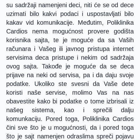
su sadržaji namenjeni deci, niti će se od dece
uzimati bilo kakvi podaci i uspostavljati bilo
kakav vid komunikacije. Međutim, Poliklinika
Cardios nema mogućnost provere godišta
korisnika sajta, te je moguće da sa Vaših
računara i Vašeg ili javnog pristupa internet
servisima deca pristupe i nekim od sadržaja
ovog sajta. Takođe je moguće da se deca
prijave na neki od servisa, pa i da daju svoje
podatke. Ukoliko ste svesni da Vaše dete
koristi naše servise, molimo Vas na nas
obavestite kako bi podatke o tome izbrisali iz
našeg sistema, kao i sprečili dalju
komunkaciju. Pored toga, Poliklinika Cardios
čini sve što je u mogućnosti, da i pored toga
što je sajt namenjen odraslima spreči pojavu