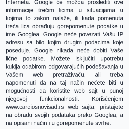
Interneta. Google će možda proslediti ove
informacije trećim licima u situacijama u
kojima to zakon nalaže, ili kada pomenuta
treća lica obrađuju gorepomenute podatke u
ime Googlea. Google neće povezati Vašu IP
adresu sa bilo kojim drugim podacima koje
poseduje. Google nikada neće dobiti Vaše
lične podatke. Možete isključiti upotrebu
kukija odabirom odgovarajućih podešavanja u
Vašem web pretraživaču, ali treba
napomenuti da na taj način nećete biti u
mogućnosti da koristite web sajt u punoj
njegovoj funkcionalnosti. Korišćenjem
www.cardiosnovisad.rs web sajta, pristajete
na obradu svojih podataka preko Googlea, a
na opisani način i u gorepomenute svrhe.