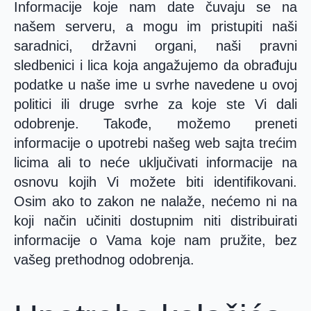
Informacije koje nam date čuvaju se na
našem serveru, a mogu im pristupiti naši
saradnici, državni organi, naši pravni
sledbenici i lica koja angažujemo da obrađuju
podatke u naše ime u svrhe navedene u ovoj
politici ili druge svrhe za koje ste Vi dali
odobrenje. Takođe, možemo preneti
informacije o upotrebi našeg web sajta trećim
licima ali to neće uključivati informacije na
osnovu kojih Vi možete biti identifikovani.
Osim ako to zakon ne nalaže, nećemo ni na
koji način učiniti dostupnim niti distribuirati
informacije o Vama koje nam pružite, bez
vašeg prethodnog odobrenja.