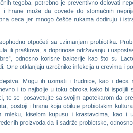
ačnih tegoba, potrebno je preventivno delovati ne
 i hrane može da dovede do stomačnih neprijat
lona deca jer mnogo češće rukama dodiruju i istra
ophodno otpočeti sa uzimanjem probiotika. Probiot
la ili praškova, a doprinose održavanju i usposta
bre”, odnosno korisne bakterije kao što su Lactoba
i. One otklanjaju uzročnike infekcija u crevima i p
dejstva. Mogu ih uzimati i trudnice, kao i deca 
evno i to najbolje u toku obroka kako bi ispoljili
ici, te se posavetujte sa svojim apotekarom da predl
ta, postoji i hrana koja obiluje probiotskim kultura
lom mleku, kiselom kupusu i krastavcima, kao i 
edenih proizvoda da li sadrže probiotske, odnosno 