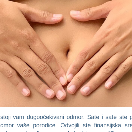
stoji vam dugoočekivani odmor. Sate i sate ste pro
odmor vaše porodice. Odvojili ste finansijska sre