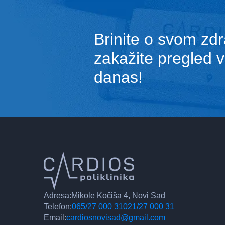
Brinite o svom zdr
zakažite pregled 
danas!
Adresa:
Mikole Kočiša 4, Novi Sad
Telefon:
065/27 000 31
021/27 000 31
Email:
cardiosnovisad@gmail.com