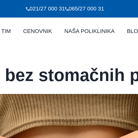
021/27 000 31
065/27 000 31
 TIM
CENOVNIK
NAŠA POLIKLINIKA
BL
e bez stomačnih 