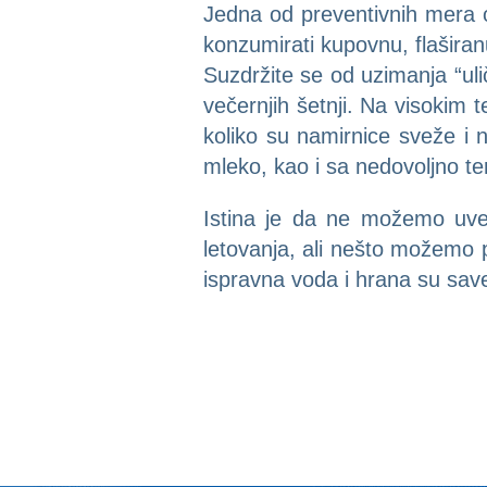
Jedna od preventivnih mera o
konzumirati kupovnu, flaširan
Suzdržite se od uzimanja “uli
večernjih šetnji. Na visokim
koliko su namirnice sveže i n
mleko, kao i sa nedovoljno t
Istina je da ne možemo uvek
letovanja, ali nešto možemo p
ispravna voda i hrana su sav