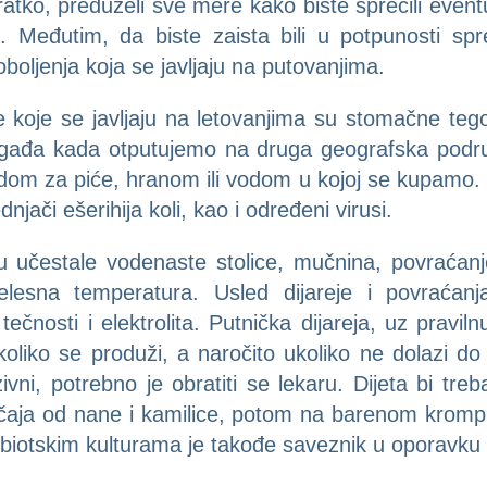
kratko, preduzeli sve mere kako biste sprečili even
 Međutim, da biste zaista bili u potpunosti spre
boljenja koja se javljaju na putovanjima.
koje se javljaju na letovanjima su stomačne tegob
 događa kada otputujemo na druga geografska pod
dom za piće, hranom ili vodom u kojoj se kupamo. N
jači ešerihija koli, kao i određeni virusi.
u učestale vodenaste stolice, mučnina, povraćanje
lesna temperatura. Usled dijareje i povraćan
čnosti i elektrolita. Putnička dijareja, uz pravilnu
koliko se produži, a naročito ukoliko ne dolazi d
vni, potrebno je obratiti se lekaru. Dijeta bi tre
aja od nane i kamilice, potom na barenom krompiru
biotskim kulturama je takođe saveznik u oporavku d