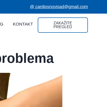
@ cardiosnovisad@gmail.com
ZAKAŽITE
OG
KONTAKT
PREGLED
problema