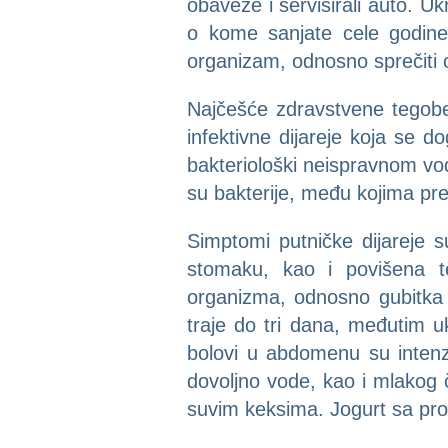
obaveze i servisirali auto. U
o kome sanjate cele godine.
organizam, odnosno sprečiti o
Najčešće zdravstvene tegobe 
infektivne dijareje koja se
bakteriološki neispravnom vo
su bakterije, među kojima predn
Simptomi putničke dijareje s
stomaku, kao i povišena te
organizma, odnosno gubitka te
traje do tri dana, međutim u
bolovi u abdomenu su intenzi
dovoljno vode, kao i mlakog č
suvim keksima. Jogurt sa pro