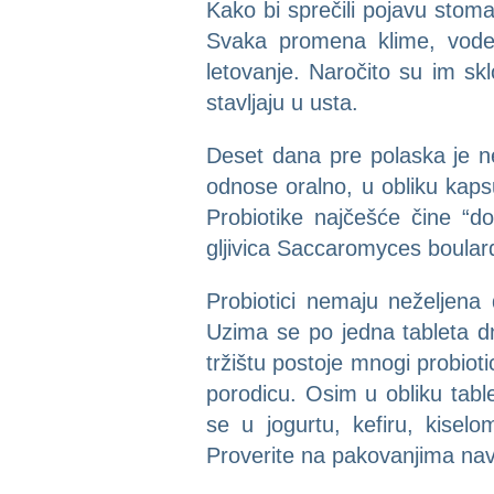
Kako bi sprečili pojavu stom
Svaka promena klime, vode
letovanje. Naročito su im sk
stavljaju u usta.
Deset dana pre polaska je ne
odnose oralno, u obliku kapsu
Probiotike najčešće čine “do
gljivica Saccaromyces boulard
Probiotici nemaju neželjena 
Uzima se po jedna tableta dn
tržištu postoje mnogi probiot
porodicu. Osim u obliku table
se u jogurtu, kefiru, kise
Proverite na pakovanjima nav