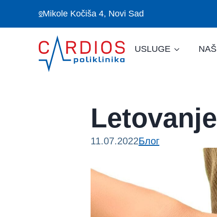
Mikole Kočiša 4, Novi Sad
USLUGE
NAŠ
Letovanj
11.07.2022
Блог