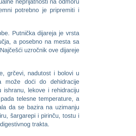
tualne neprijatnosti na odmoru
mni potrebno je pripremiti i
e. Putnička dijareja je vrsta
ručja, a posebno na mesta sa
ajčešći uzročnik ove dijareje
, grčevi, nadutost i bolovi u
ja može doći do dehidracije
 ishranu, lekove i rehidraciju
o pada telesne temperature, a
bala da se bazira na uzimanju
, šargarepi i pirinču, tostu i
igestivnog trakta.