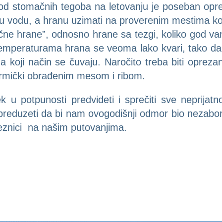
d stomačnih tegoba na letovanju je poseban oprez
u vodu, a hranu uzimati na proverenim mestima koja
čne hrane”, odnosno hrane sa tezgi, koliko god vam
 temperaturama hrana se veoma lako kvari, tako da 
a koji način se čuvaju. Naročito treba biti opreza
ermički obrađenim mesom i ribom.
 u potpunosti predvideti i sprečiti sve neprijatn
reduzeti da bi nam ovogodišnji odmor bio nezabora
eznici na našim putovanjima.