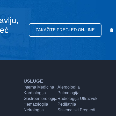
avlju,
već
ili
ZAKAŽITE PREGLED ON-LINE
USLUGE
Interna Medicina
Alergologija
Kardiologija
Pulmologija
Gastroenterologija
Radiologija-Ultrazvuk
Hematologija
Pedijatrija
Nefrologija
Sistematski Pregledi