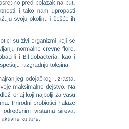
posredno pred polazak na put.
nosti i tako nam upropasti
žuju svoju okolinu i češće ih
ici su živi organizmi koji se
vljanju normalne crevne flore.
cilli i Bifidobacteria, kao i
ospešuju razgradnju toksina.
najranijeg odojačkog uzrasta.
 svoje maksimalno dejstvo. Na
oži onaj koji najbolji za vašu
ma. Prirodni probiotici nalaze
u određenim vrstama sireva.
aktivne kulture.