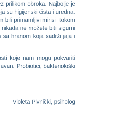
 prilikom obroka. Najbolje je
 su higijenski čista i uredna.
 bili primamljivi mirisi tokom
nikada ne možete biti sigurni
n sa hranom koja sadrži jaja i
osti koje nam mogu pokvariti
van. Probiotici, bakteriološki
Violeta Pivnički, psiholog