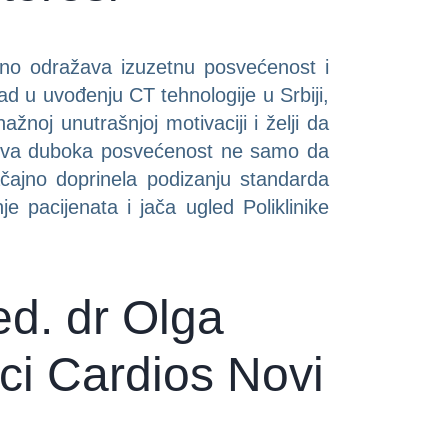
sno odražava izuzetnu posvećenost i
rad u uvođenju CT tehnologije u Srbiji,
žnoj unutrašnjoj motivaciji i želji da
. Ova duboka posvećenost ne samo da
načajno doprinela podizanju standarda
e pacijenata i jača ugled Poliklinike
ed. dr Olga
ici Cardios Novi