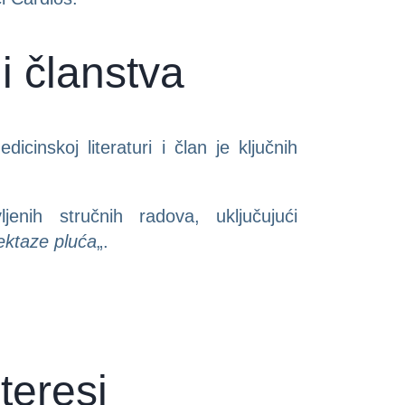
i članstva
cinskoj literaturi i član je ključnih
enih stručnih radova, uključujući
lektaze pluća
„.
teresi