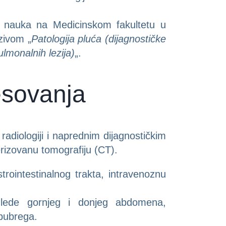
h nauka na Medicinskom fakultetu u
zivom „
Patologija pluća (dijagnostičke
ulmonalnih lezija)
„.
resovanja
adiologiji i naprednim dijagnostičkim
izovanu tomografiju (CT).
ointestinalnog trakta, intravenoznu
glede gornjeg i donjeg abdomena,
 bubrega.