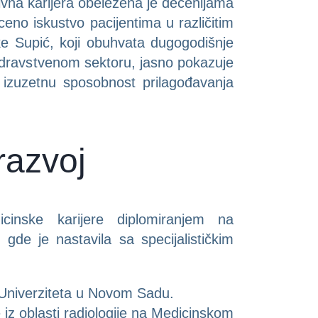
ivna karijera obeležena je decenijama
ceno iskustvo pacijentima u različitim
e Supić, koji obuhvata dugogodišnje
zdravstvenom sektoru, jasno pokazuje
 izuzetnu sposobnost prilagođavanja
razvoj
cinske karijere diplomiranjem na
de je nastavila sa specijalističkim
 Univerziteta u Novom Sadu.
e iz oblasti radiologije na Medicinskom