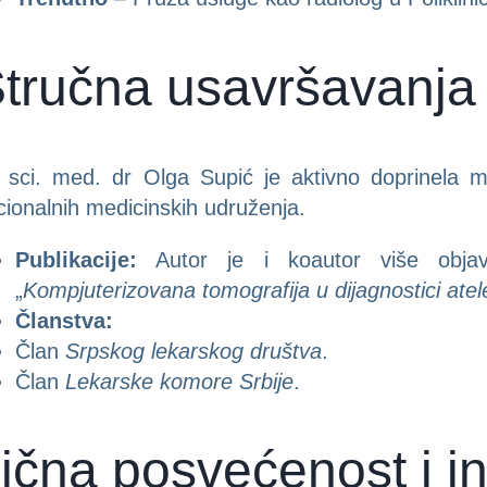
tručna usavršavanja 
 sci. med. dr Olga Supić je aktivno doprinela medi
cionalnih medicinskih udruženja.
Publikacije:
Autor je i koautor više objavlj
„
Kompjuterizovana tomografija u dijagnostici ate
Članstva:
Član
Srpskog lekarskog društva
.
Član
Lekarske komore Srbije
.
ična posvećenost i in