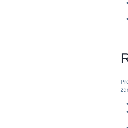
R
Pr
zdr