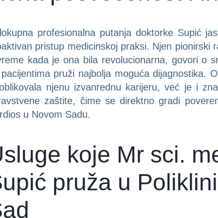
lokupna profesionalna putanja doktorke Supić ja
aktivan pristup medicinskoj praksi. Njen pionirski 
vreme kada je ona bila revolucionarna, govori o sna
 pacijentima pruži najbolja moguća dijagnostika
 oblikovala njenu izvanrednu karijeru, već je i z
ravstvene zaštite, čime se direktno gradi poverenj
rdios u Novom Sadu.
sluge koje Mr sci. m
upić pruža u Poliklin
Sad