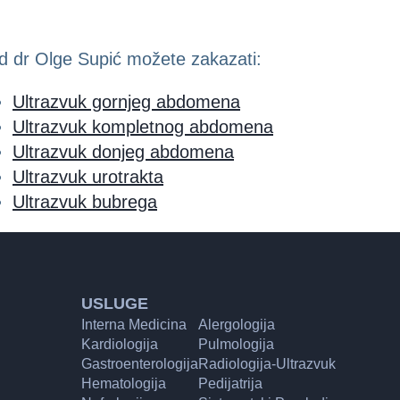
d dr Olge Supić možete zakazati:
Ultrazvuk gornjeg abdomena
Ultrazvuk kompletnog abdomena
Ultrazvuk donjeg abdomena
Ultrazvuk urotrakta
Ultrazvuk bubrega
USLUGE
Interna Medicina
Alergologija
Kardiologija
Pulmologija
Gastroenterologija
Radiologija-Ultrazvuk
Hematologija
Pedijatrija