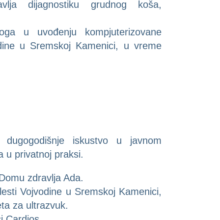
ja dijagnostiku grudnog koša,
oga u uvođenju kompjuterizovane
vodine u Sremskoj Kamenici, u vreme
a dugogodišnje iskustvo u javnom
a u privatnoj praksi.
 Domu zdravlja Ada.
lesti Vojvodine u Sremskoj Kamenici,
eta za ultrazvuk.
i Cardios.