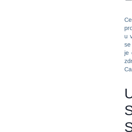
Ce
pro
u 
se
je
zd
Ca
U
S