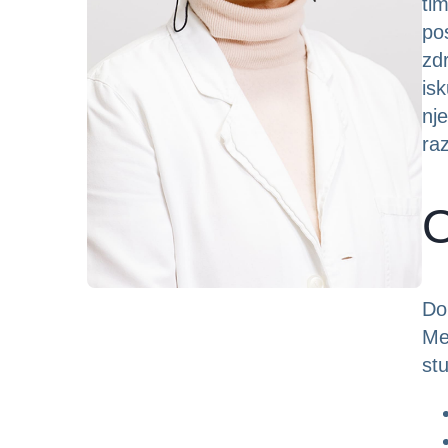
ti
po
zd
is
nj
raz
O
Do
Me
st