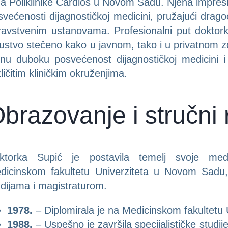
ma Poliklinike Cardios u Novom Sadu. Njena impres
svećenosti dijagnostičkoj medicini, pružajući drago
ravstvenim ustanovama. Profesionalni put doktork
kustvo stečeno kako u javnom, tako i u privatnom 
enu duboku posvećenost dijagnostičkoj medicini i
ličitim kliničkim okruženjima.
brazovanje i stručni 
ktorka Supić je postavila temelj svoje medi
dicinskom fakultetu Univerziteta u Novom Sadu, g
udijama i magistraturom.
1978.
– Diplomirala je na Medicinskom fakultetu
1988.
– Uspešno je završila specijalističke studij