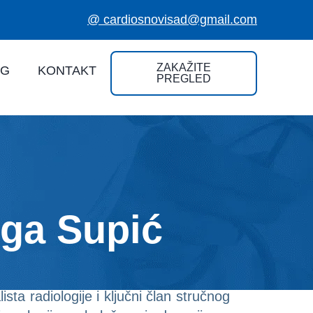
@ cardiosnovisad@gmail.com
ZAKAŽITE
OG
KONTAKT
PREGLED
lga Supić
sta radiologije i ključni član stručnog