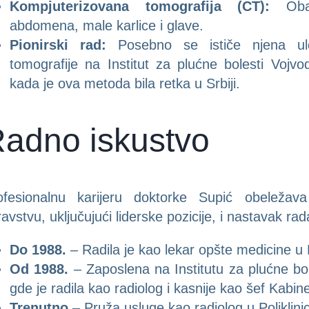
Kompjuterizovana tomografija (CT):
Obavl
abdomena, male karlice i glave.
Pionirski rad:
Posebno se ističe njena ul
tomografije na Institut za plućne bolesti Voj
kada je ova metoda bila retka u Srbiji.
adno iskustvo
ofesionalnu karijeru doktorke Supić obeležav
avstvu, uključujući liderske pozicije, i nastavak rad
Do 1988.
– Radila je kao lekar opšte medicine u
Od 1988.
– Zaposlena na Institutu za plućne bo
gde je radila kao radiolog i kasnije kao šef Kabin
Trenutno
– Pruža usluge kao radiolog u Poliklinic