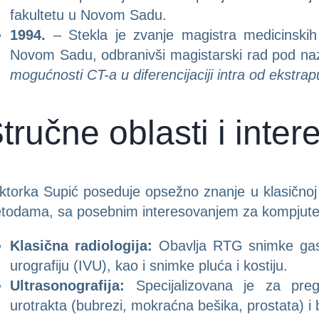
fakultetu u Novom Sadu.
1994.
– Stekla je zvanje magistra medicinski
Novom Sadu, odbranivši magistarski rad pod na
mogućnosti CT-a u diferencijaciji intra od ekstrap
tručne oblasti i inte
ktorka Supić poseduje opsežno znanje u klasičnoj r
todama, sa posebnim interesovanjem za kompjuter
Klasična radiologija:
Obavlja RTG snimke gastr
urografiju (IVU), kao i snimke pluća i kostiju.
Ultrasonografija:
Specijalizovana je za pre
urotrakta (bubrezi, mokraćna bešika, prostata) i