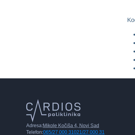
Ko
Adresa:
Mikole Kočiša 4, Novi Sad
Telefon:
065/27 000 31
021/27 000 31