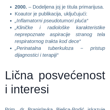
2000.
– Dodeljena joj je titula primarijusa.
Koautor je publikacija, uključujući:
„Inflamatorni pseudotumori pluća“
„Kliničke i radiološke karakteristike
neprepoznate aspiracije stranog tela
respiratornog trakta kod dece“
„Perinatalna tuberkuloza − pristup
dijagnostici i terapiji“
Lična posvećenost
i interesi
Prim. dr Branislavka Bjelica-Rodić iskazuje