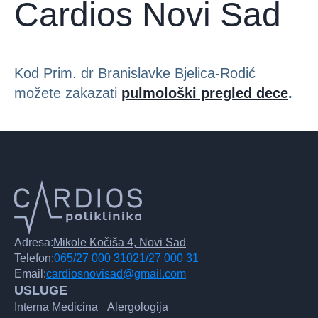
Cardios Novi Sad
Kod Prim. dr Branislavke Bjelica-Rodić
možete zakazati
pulmološki pregled dece
.
Adresa:
Mikole Kočiša 4, Novi Sad
Telefon:
065/27 000 31
021/27 000 31
Email:
cardiosnovisad@gmail.com
USLUGE
Interna Medicina
Alergologija