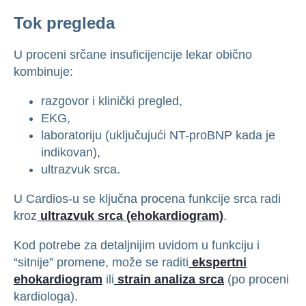
Tok pregleda
U proceni srčane insuficijencije lekar obično
kombinuje:
razgovor i klinički pregled,
EKG,
laboratoriju (uključujući NT-proBNP kada je
indikovan),
ultrazvuk srca.
U Cardios-u se ključna procena funkcije srca radi
kroz
ultrazvuk srca (ehokardiogram)
.
Kod potrebe za detaljnijim uvidom u funkciju i
“sitnije” promene, može se raditi
ekspertni
ehokardiogram
ili
strain analiza srca
(po proceni
kardiologa).