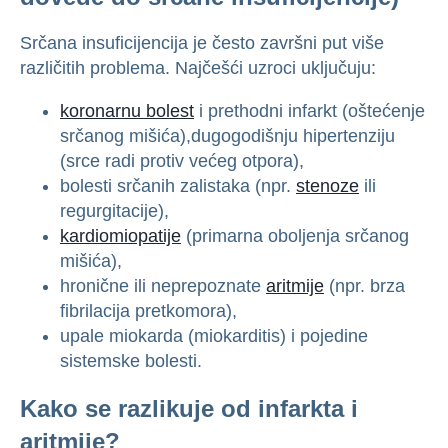
Srčana insuficijencija je često završni put više
različitih problema. Najčešći uzroci uključuju:
koronarnu bolest
i prethodni infarkt (oštećenje
srčanog mišića),
dugogodišnju hipertenziju
(srce radi protiv većeg otpora),
bolesti srčanih zalistaka (npr.
stenoze
ili
regurgitacije),
kardiomiopatije
(primarna oboljenja srčanog
mišića),
hronične ili neprepoznate
aritmije
(npr. brza
fibrilacija pretkomora),
upale miokarda (miokarditis) i pojedine
sistemske bolesti.
Kako se razlikuje od infarkta i
aritmije?