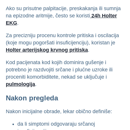
Ako su prisutne palpitacije, preskakanja ili sumnja
na epizodne aritmije, često se koristi
24h Holter
EKG
.
Za precizniju procenu kontrole pritiska i oscilacija
(koje mogu pogoršati insuficijenciju), koristan je
Holter arterijskog krvnog pritiska
.
Kod pacijenata kod kojih dominira gušenje i
potrebno je razdvojiti srčane i plućne uzroke ili
proceniti komorbiditete, nekad se uključuje i
pulmologija
.
Nakon pregleda
Nakon inicijalne obrade, lekar obično definiše:
da li simptomi odgovaraju srčanoj