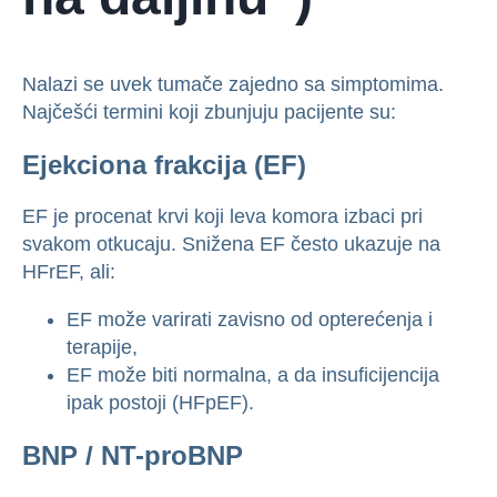
Nalazi se uvek tumače zajedno sa simptomima.
Najčešći termini koji zbunjuju pacijente su:
Ejekciona frakcija (EF)
EF je procenat krvi koji leva komora izbaci pri
svakom otkucaju. Snižena EF često ukazuje na
HFrEF, ali:
EF može varirati zavisno od opterećenja i
terapije,
EF može biti normalna, a da insuficijencija
ipak postoji (HFpEF).
BNP / NT-proBNP