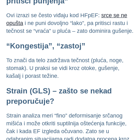
pritisci punjenja”
Ovi izrazi se često viđaju kod HFpEF:
srce se ne
opušta
i ne puni dovoljno “lako”, pa pritisci rastu i
tečnost se “vraća” u pluća – zato dominira gušenje.
“Kongestija”, “zastoj”
To znači da telo zadržava tečnost (pluća, noge,
stomak). U praksi se vidi kroz otoke, gušenje,
kašalj i porast težine.
Strain (GLS) – zašto se nekad
preporučuje?
Strain analiza meri “fino” deformisanje srčanog
mišića i može otkriti suptilnija oštećenja funkcije,
čak i kada EF izgleda očuvano. Zato se u
odabranim situacijama radi dodatna procena kroz