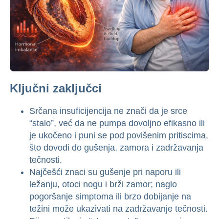
Ključni zaključci
Srčana insuficijencija ne znači da je srce
“stalo”, već da ne pumpa dovoljno efikasno ili
je ukočeno i puni se pod povišenim pritiscima,
što dovodi do gušenja, zamora i zadržavanja
tečnosti.
Najčešći znaci su gušenje pri naporu ili
ležanju, otoci nogu i brži zamor; naglo
pogoršanje simptoma ili brzo dobijanje na
težini može ukazivati na zadržavanje tečnosti.