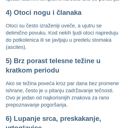
4) Otoci nogu i članaka
Otoci su često izraženiji uveče, a ujutru se
delimično povuku. Kod nekih ljudi otoci napreduju
do potkolenica ili se javljaju u predelu stomaka
(ascites).
5) Brz porast telesne težine u
kratkom periodu
Ako se težina poveća kroz par dana bez promene
ishrane, često je u pitanju zadržavanje tečnosti.
Ovo je jedan od najkorisnijih znakova za rano
prepoznavanje pogoršanja.
6) Lupanje srca, preskakanje,
vrtoglavice