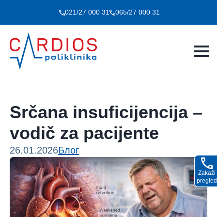
021/27 000 31
065/27 000 31
Srčana insuficijencija –
vodič za pacijente
26.01.2026
Блог
Zakaži
pregled