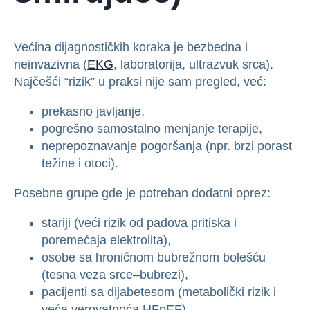
Većina dijagnostičkih koraka je bezbedna i
neinvazivna (
EKG
, laboratorija, ultrazvuk srca).
Najčešći “rizik” u praksi nije sam pregled, već:
prekasno javljanje,
pogrešno samostalno menjanje terapije,
neprepoznavanje pogoršanja (npr. brzi porast
težine i otoci).
Posebne grupe gde je potreban dodatni oprez:
stariji (veći rizik od padova pritiska i
poremećaja elektrolita),
osobe sa hroničnom bubrežnom bolešću
(tesna veza srce–bubrezi),
pacijenti sa dijabetesom (metabolički rizik i
veća verovatnoća HFpEF),