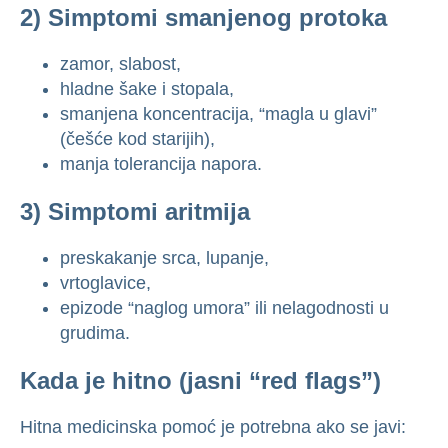
2) Simptomi smanjenog protoka
zamor, slabost,
hladne šake i stopala,
smanjena koncentracija, “magla u glavi”
(češće kod starijih),
manja tolerancija napora.
3) Simptomi aritmija
preskakanje srca, lupanje,
vrtoglavice,
epizode “naglog umora” ili nelagodnosti u
grudima.
Kada je hitno (jasni “red flags”)
Hitna medicinska pomoć je potrebna ako se javi: