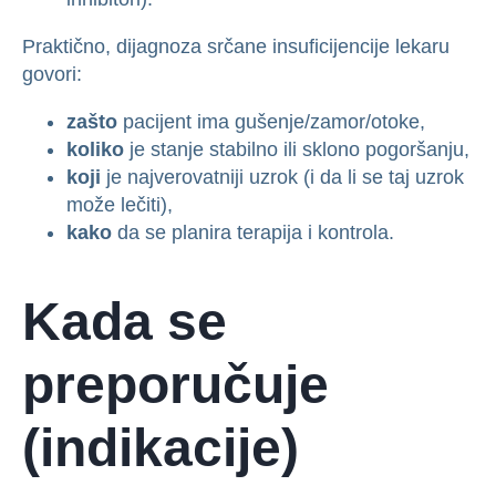
Praktično, dijagnoza srčane insuficijencije lekaru
govori:
zašto
pacijent ima gušenje/zamor/otoke,
koliko
je stanje stabilno ili sklono pogoršanju,
koji
je najverovatniji uzrok (i da li se taj uzrok
može lečiti),
kako
da se planira terapija i kontrola.
Kada se
preporučuje
(indikacije)