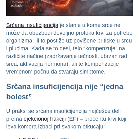
Srčana insuficijencija
je stanje u kome srce ne
može da obezbedi dovoljno protoka krvi za potrebe
organizma, ili to postiže uz povišene pritiske u srcu
i plućima. Kada se to desi, telo “kompenzuje” na
različite načine (zadržavanje tečnosti, ubrzan rad
srca, aktivacija hormona), ali te kompenzacije
vremenom počnu da stvaraju simptome.
Srčana insuficijencija nije “jedna
bolest”
U praksi se srčana insuficijencija najčešće deli
prema
ejekcionoj frakciji
(EF) – procentu krvi koji
leva komora izbaci pri svakom otkucaju: