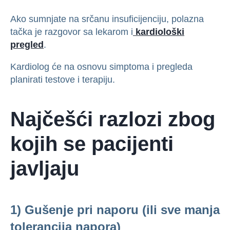
Ako sumnjate na srčanu insuficijenciju, polazna
tačka je razgovor sa lekarom i
kardiološki
pregled
.
Kardiolog će na osnovu simptoma i pregleda
planirati testove i terapiju.
Najčešći razlozi zbog
kojih se pacijenti
javljaju
1) Gušenje pri naporu (ili sve manja
tolerancija napora)