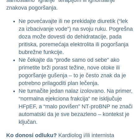
znakova pogoršanja.
Ne povećavajte ili ne prekidajte diuretik (“lek
za izbacivanje vode”) na svoju ruku. Pogrešna
doza može dovesti do dehidratacije, pada
pritiska, poremećaja elektrolita ili pogoršanja
bubrežne funkcije.
Ne čekajte da “prođe samo od sebe” ako
primetite brži porast težine, nove otoke ili
pogoršanje gušenja – to je često znak da je
potrebno prilagoditi plan lečenja.
Ne tumačite jedan nalaz izolovano. Na primer,
“normalna ejekciona frakcija” ne isključuje
HFpEF, a “malo povišen” NT-proBNP ne znači
automatski da je sve bezazleno – kontekst je
ključan.
Ko donosi odluku?
Kardiolog i/ili internista