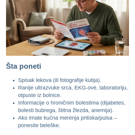
Šta poneti
Spisak lekova (ili fotografije kutija).
Ranije ultrazvuke srca, EKG-ove, laboratoriju,
otpuste iz bolnice.
Informacije o hroničnim bolestima (dijabetes,
bolesti bubrega, štitna žlezda, anemija).
Ako imate kućna merenja pritiska/pulsa –
ponesite beleške.