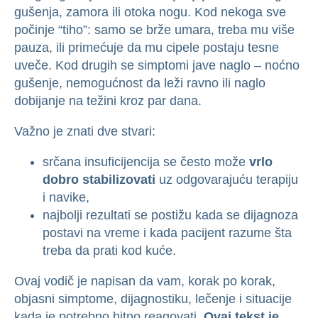
gušenja, zamora ili otoka nogu. Kod nekoga sve
počinje “tiho”: samo se brže umara, treba mu više
pauza, ili primećuje da mu cipele postaju tesne
uveče. Kod drugih se simptomi jave naglo – noćno
gušenje, nemogućnost da leži ravno ili naglo
dobijanje na težini kroz par dana.
Važno je znati dve stvari:
srčana insuficijencija se često može
vrlo
dobro stabilizovati
uz odgovarajuću terapiju
i navike,
najbolji rezultati se postižu kada se dijagnoza
postavi na vreme i kada pacijent razume šta
treba da prati kod kuće.
Ovaj vodič je napisan da vam, korak po korak,
objasni simptome, dijagnostiku, lečenje i situacije
kada je potrebno hitno reagovati.
Ovaj tekst je