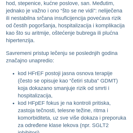
hod, stepenice, kućne poslove, san. Međutim,
jednako je važno i ono “što se ne vidi”: neliječena
ili nestabilna srčana insuficijencija povećava rizik
od čestih pogoršanja, hospitalizacija i komplikacija
kao što su aritmije, oštećenje bubrega ili plućna
hipertenzija.
Savremeni pristup lečenju se poslednjih godina
značajno unapredio:
kod HFrEF postoji jasna osnova terapije
(često se opisuje kao “četiri stuba” GDMT)
koja dokazano smanjuje rizik od smrti i
hospitalizacija,
kod HFpEF fokus je na kontroli pritiska,
zastoja tečnosti, telesne težine, ritma i
komorbiditeta, uz sve više dokaza i preporuka
za određene klase lekova (npr. SGLT2
inhibitori).