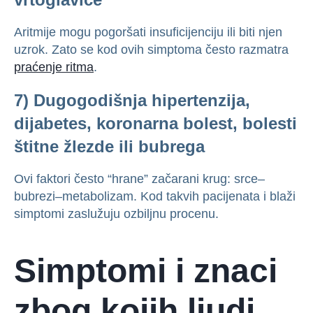
Aritmije mogu pogoršati insuficijenciju ili biti njen
uzrok. Zato se kod ovih simptoma često razmatra
praćenje ritma
.
7) Dugogodišnja hipertenzija,
dijabetes, koronarna bolest, bolesti
štitne žlezde ili bubrega
Ovi faktori često “hrane” začarani krug: srce–
bubrezi–metabolizam. Kod takvih pacijenata i blaži
simptomi zaslužuju ozbiljnu procenu.
Simptomi i znaci
zbog kojih ljudi