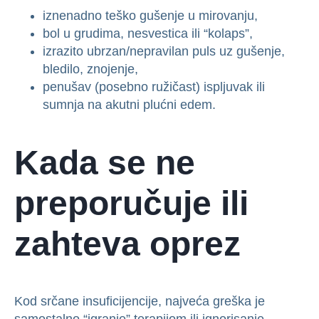
iznenadno teško gušenje u mirovanju,
bol u grudima, nesvestica ili “kolaps”,
izrazito ubrzan/nepravilan puls uz gušenje,
bledilo, znojenje,
penušav (posebno ružičast) ispljuvak ili
sumnja na akutni plućni edem.
Kada se ne
preporučuje ili
zahteva oprez
Kod srčane insuficijencije, najveća greška je
samostalno “igranje” terapijom ili ignorisanje