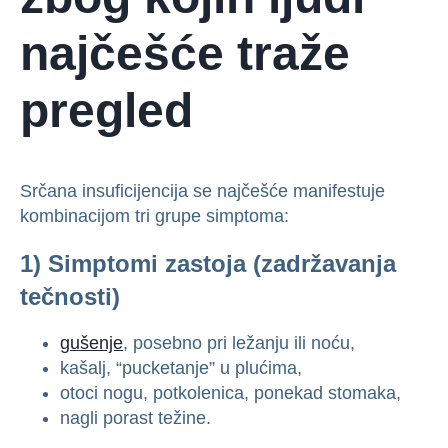
najčešće traže
pregled
Srčana insuficijencija se najčešće manifestuje
kombinacijom tri grupe simptoma:
1) Simptomi zastoja (zadržavanja
tečnosti)
gušenje
, posebno pri ležanju ili noću,
kašalj, “pucketanje” u plućima,
otoci nogu, potkolenica, ponekad stomaka,
nagli porast težine.