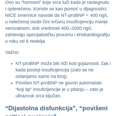
Ovo su “hormoni” koje srce luči kada je rastegnuto
i opterećeno. Koriste se kao pomoć u dijagnostici.
NICE smernice navode da NT-proBNP < 400 ng/L
u nelečenoj osobi čini srčanu insuficijenciju manje
verovatnom, dok vrednosti 400–2000 ng/L
zahtevaju specijalističku procenu i ehokardiografiju
u roku od 6 nedelja.
Važno:
NT-proBNP može biti niži kod gojaznosti, čak i
kada postoji insuficijencija (zato se ne
oslanjamo samo na broj).
Povišen NT-proBNP ne govori automatski
“koji tip” insuficijencije je u pitanju – zato je
ultrazvuk srca ključan.
“Dijastolna disfunkcija”, “povišeni