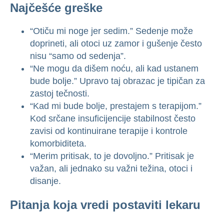
Najčešće greške
“Otiču mi noge jer sedim.” Sedenje može
doprineti, ali otoci uz zamor i gušenje često
nisu “samo od sedenja”.
“Ne mogu da dišem noću, ali kad ustanem
bude bolje.” Upravo taj obrazac je tipičan za
zastoj tečnosti.
“Kad mi bude bolje, prestajem s terapijom.”
Kod srčane insuficijencije stabilnost često
zavisi od kontinuirane terapije i kontrole
komorbiditeta.
“Merim pritisak, to je dovoljno.” Pritisak je
važan, ali jednako su važni težina, otoci i
disanje.
Pitanja koja vredi postaviti lekaru