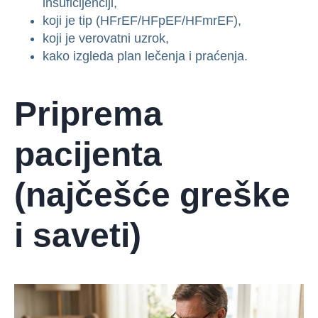
insuficijenciji,
koji je tip (HFrEF/HFpEF/HFmrEF),
koji je verovatni uzrok,
kako izgleda plan lečenja i praćenja.
Priprema
pacijenta
(najčešće greške
i saveti)