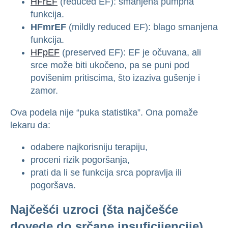
HFrEF
(reduced EF): smanjena pumpna
funkcija.
HFmrEF
(mildly reduced EF): blago smanjena
funkcija.
HFpEF
(preserved EF): EF je očuvana, ali
srce može biti ukočeno, pa se puni pod
povišenim pritiscima, što izaziva gušenje i
zamor.
Ova podela nije “puka statistika”. Ona pomaže
lekaru da:
odabere najkorisniju terapiju,
proceni rizik pogoršanja,
prati da li se funkcija srca popravlja ili
pogoršava.
Najčešći uzroci (šta najčešće
dovede do srčane insuficijencije)