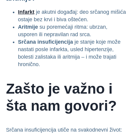
Infarkt
je akutni događaj: deo srčanog mišića
ostaje bez krvi i biva oštećen.
Aritmije
su poremećaji ritma: ubrzan,
usporen ili nepravilan rad srca.
Srčana insuficijencija
je stanje koje može
nastati posle infarkta, usled hipertenzije,
bolesti zalistaka ili aritmija – i može trajati
hronično.
Zašto je važno i
šta nam govori?
Srčana insuficijencija utiče na svakodnevni život: