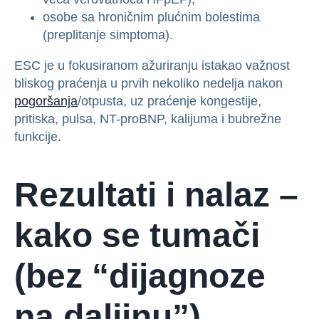
osobe sa hroničnim plućnim bolestima
(preplitanje simptoma).
ESC je u fokusiranom ažuriranju istakao važnost
bliskog praćenja u prvih nekoliko nedelja nakon
pogoršanja
/otpusta, uz praćenje kongestije,
pritiska, pulsa, NT-proBNP, kalijuma i bubrežne
funkcije.
Rezultati i nalaz –
kako se tumači
(bez “dijagnoze
na daljinu”)