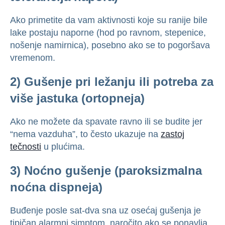
Ako primetite da vam aktivnosti koje su ranije bile
lake postaju naporne (hod po ravnom, stepenice,
nošenje namirnica), posebno ako se to pogoršava
vremenom.
2) Gušenje pri ležanju ili potreba za
više jastuka (ortopneja)
Ako ne možete da spavate ravno ili se budite jer
“nema vazduha”, to često ukazuje na
zastoj
tečnosti
u plućima.
3) Noćno gušenje (paroksizmalna
noćna dispneja)
Buđenje posle sat-dva sna uz osećaj gušenja je
tipičan alarmni simptom, naročito ako se ponavlja.