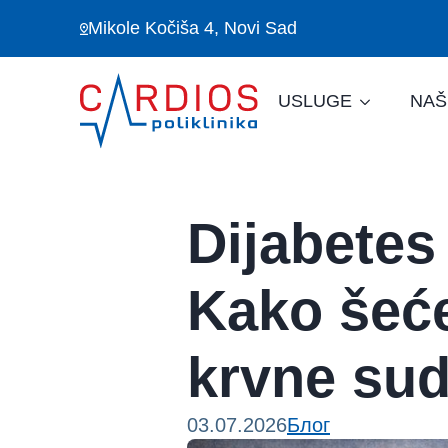
Mikole Kočiša 4, Novi Sad
USLUGE
NAŠ
Dijabetes 
Kako šeće
krvne su
03.07.2026
Блог