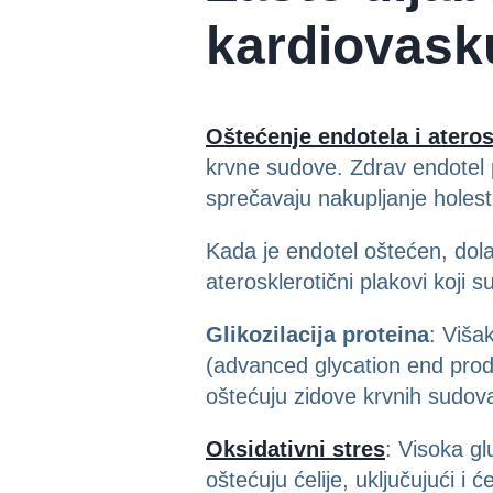
kardiovasku
Oštećenje endotela i atero
krvne sudove. Zdrav endotel 
sprečavaju nakupljanje holes
Kada je endotel oštećen, dolaz
aterosklerotični plakovi koji
Glikozilacija proteina
: Viša
(advanced glycation end produ
oštećuju zidove krvnih sudova
Oksidativni stres
: Visoka gl
oštećuju ćelije, uključujući i