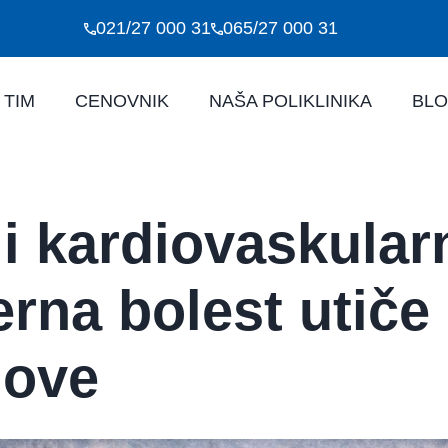
021/27 000 31
065/27 000 31
 TIM
CENOVNIK
NAŠA POLIKLINIKA
BL
i kardiovaskularn
rna bolest utiče 
dove