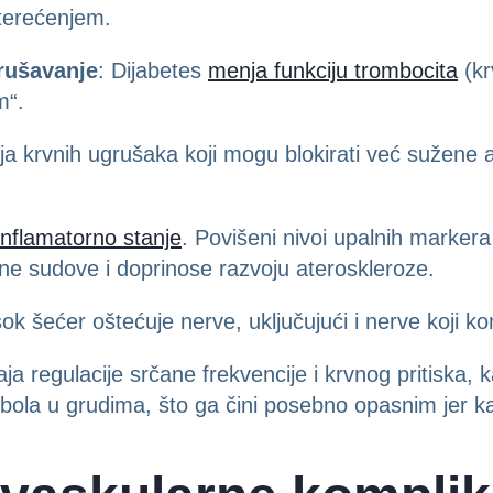
terećenjem.
grušavanje
: Dijabetes
menja funkciju trombocita
(kr
im“.
a krvnih ugrušaka koji mogu blokirati već sužene art
inflamatorno stanje
. Povišeni nivoi upalnih markera
ne sudove i doprinose razvoju ateroskleroze.
sok šećer oštećuje nerve, uključujući i nerve koji k
 regulacije srčane frekvencije i krvnog pritiska, k
bola u grudima, što ga čini posebno opasnim jer k