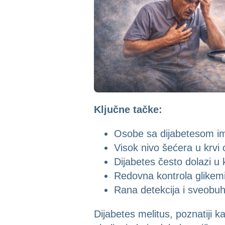
Ključne tačke:
Osobe sa dijabetesom ima
Visok nivo šećera u krvi
Dijabetes često dolazi u 
Redovna kontrola glikemij
Rana detekcija i sveobuh
Dijabetes melitus, poznatiji 