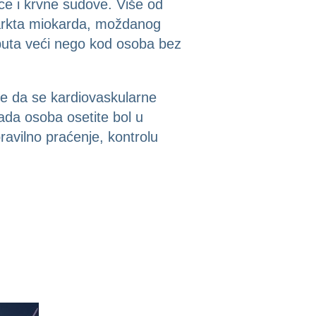
ce i krvne sudove. Više od
farkta miokarda, moždanog
i puta veći nego kod osoba bez
te da se kardiovaskularne
ada osoba osetite bol u
ravilno praćenje, kontrolu