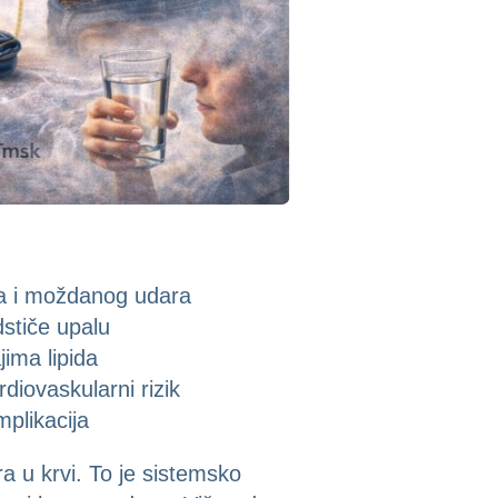
nja i moždanog udara
dstiče upalu
jima lipida
diovaskularni rizik
plikacija
a u krvi. To je sistemsko