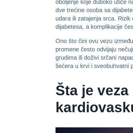
oboljenje koje duboko utiče 
dve trećine osoba sa dijabet
udara ili zatajenja srca. Riz
dijabetesa, a komplikacije čes
Ono što čini ovu vezu između 
promene često odvijaju nečuj
grudima ili doživi srčani nap
šećera u krvi i sveobuhvatni p
Šta je veza
kardiovasku