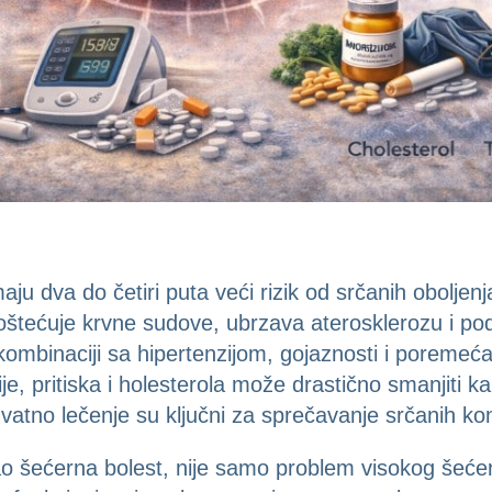
ju dva do četiri puta veći rizik od srčanih obolje
 oštećuje krvne sudove, ubrzava aterosklerozu i po
kombinaciji sa hipertenzijom, gojaznosti i poremeća
e, pritiska i holesterola može drastično smanjiti kar
vatno lečenje su ključni za sprečavanje srčanih kom
kao šećerna bolest, nije samo problem visokog šećer