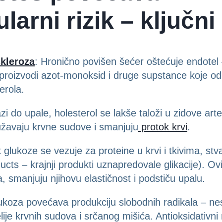
larni rizik – ključn
skleroza
: Hronično povišen šećer oštećuje endotel –
proizvodi azot-monoksid i druge supstance koje o
terola.
i do upale, holesterol se lakše taloži u zidove arter
 sužavaju krvne sudove i smanjuju
protok krvi
.
k glukoze se vezuje za proteine u krvi i tkivima, st
cts – krajnji produkti uznapredovale glikacije). Ovi
, smanjuju njihovu elastičnost i podstiču upalu.
ukoza povećava produkciju slobodnih radikala – nes
 ćelije krvnih sudova i srčanog mišića. Antioksidativ