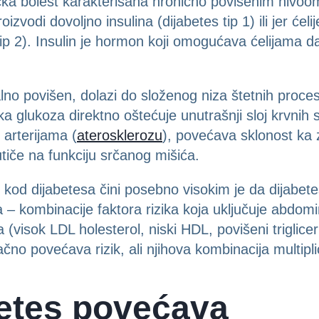
čka bolest karakterisana hronično povišenim nivoo
izvodi dovoljno insulina (dijabetes tip 1) ili jer ćel
tip 2). Insulin je hormon koji omogućava ćelijama da
alno povišen, dolazi do složenog niza štetnih proces
ka glukoza direktno oštećuje unutrašnji sloj krvnih
arterijama (
aterosklerozu
), povećava sklonost ka 
tiče na funkciju srčanog mišića.
kod dijabetesa čini posebno visokim je da dijabet
– kombinacije faktora rizika koja uključuje abdom
a (visok LDL holesterol, niski HDL, povišeni trigliceri
čno povećava rizik, ali njihova kombinacija multipl
betes povećava