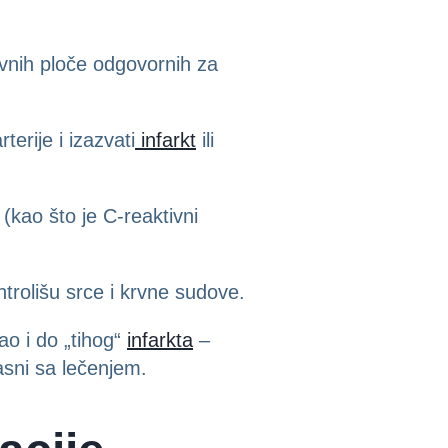
vnih ploče odgovornih za
erije i izazvati
infarkt
ili
 (kao što je C-reaktivni
ontrolišu srce i krvne sudove.
ao i do „tihog“
infarkta
–
asni sa lečenjem.