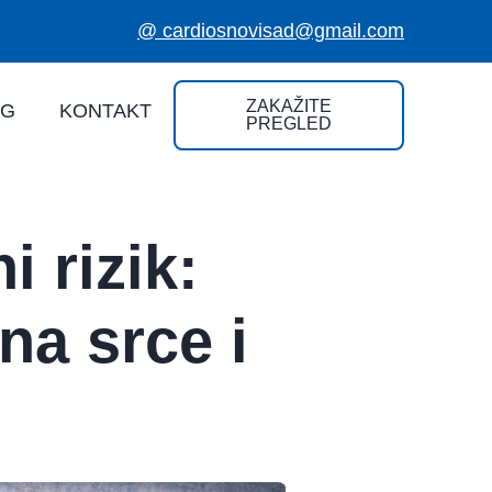
@ cardiosnovisad@gmail.com
ZAKAŽITE
OG
KONTAKT
PREGLED
i rizik:
na srce i