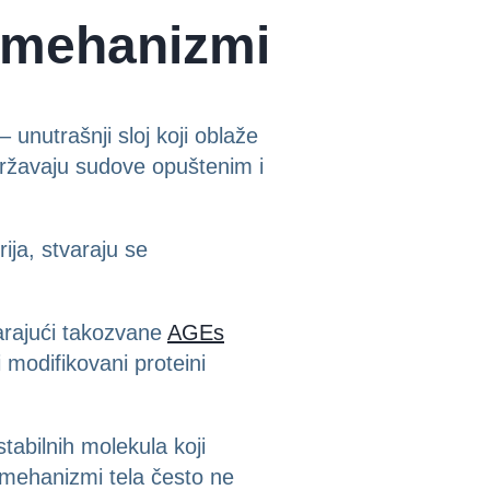
i mehanizmi
 unutrašnji sloj koji oblaže
državaju sudove opuštenim i
ija, stvaraju se
varajući takozvane
AGEs
 modifikovani proteini
tabilnih molekula koji
ni mehanizmi tela često ne