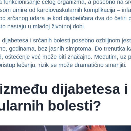
na funkcionisanje celog organizma, a posebno na sr
esom umire od kardiovaskularnih komplikacija – in
ik od srčanog udara je kod dijabetičara dva do četir
to nastaju u mlađoj životnoj dobi.
dijabetesa i srčanih bolesti posebno ozbiljnom jes
no, godinama, bez jasnih simptoma. Do trenutka k
ad, oštećenje već može biti značajno. Međutim, uz p
ristup lečenju, rizik se može dramatično smanjiti.
 između dijabetesa i
larnih bolesti?