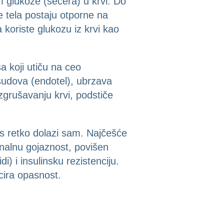
m glukoze (šećera) u krvi. Do
ije tela postaju otporne na
 koriste glukozu iz krvi kao
a koji utiču na ceo
 sudova (endotel), ubrzava
zgrušavanju krvi, podstiče
es retko dolazi sam. Najčešće
inalnu gojaznost, povišen
di) i insulinsku rezistenciju.
icira opasnost.