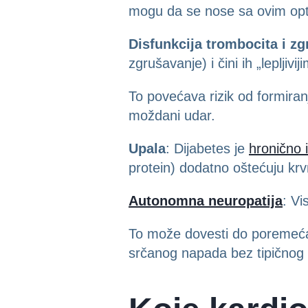
mogu da se nose sa ovim op
Disfunkcija trombocita i z
zgrušavanje) i čini ih „lepljivij
To povećava rizik od formiranj
moždani udar.
Upala
: Dijabetes je
hronično 
protein) dodatno oštećuju krv
Autonomna neuropatija
: Vi
To može dovesti do poremećaja
srčanog napada bez tipičnog 