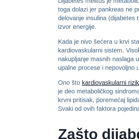
Dijabetes melitus je metaboli
toga dolazi jer pankreas ne pro
delovanje insulina (dijabetes 
izvor energije.
Kada je nivo šećera u krvi st
kardiovaskularni sistem. Viso
nakupljanje masnih naslaga u 
upalne procese i nepovoljno u
Ono što
kardiovaskularni rizik
je deo metaboličkog sindroma 
krvni pritisak, poremećaj lipid
Svaki od ovih faktora pojedina
Zašto dija