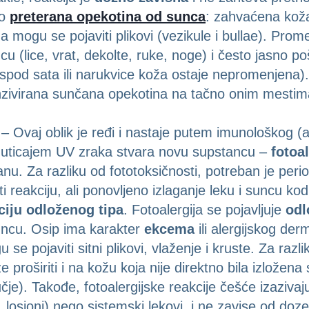
ao
preterana opekotina od sunca
: zahvaćena koža
ma mogu se pojaviti plikovi (vezikule i bullae). Pro
 (lice, vrat, dekolte, ruke, noge) i često jasno pošt
spod sata ili narukvice koža ostaje nepromenjena)
enzivirana sunčana opekotina na tačno onim mestima
– Ovaj oblik je ređi i nastaje putem imunološkog (
od uticajem UV zraka stvara novu supstancu –
fotoa
nu. Za razliku od fototoksičnosti, potreban je peri
 reakciju, ali ponovljeno izlaganje leku i suncu ko
ciju odloženog tipa
. Fotoalergija se pojavljuje
odl
ncu. Osip ima karakter
ekcema
ili alergijskog derm
u se pojaviti sitni plikovi, vlaženje i kruste. Za razl
e proširiti i na kožu koja nije direktno bila izložen
čje). Takođe, fotoalergijske reakcije češće izaziva
 losioni) nego sistemski lekovi, i ne zavise od doze