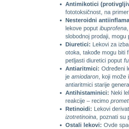
Antimikotici (protivglji
fototoksičnost, na prime
Nesteroidni antiinflama
lekove poput
ibuprofena
slobodnoj prodaji, mogu 
Diuretici:
Lekovi za izbaci
otoka, takođe mogu biti f
petljasti diuretici poput
f
Antiaritmici:
Određeni le
je
amiodaron
, koji može 
antiaritmici starije genera
Antihistaminici:
Neki le
reakcije – recimo
promet
Retinoidi:
Lekovi derivat
izotretinoina
, poznati su
Ostali lekovi:
Ovde spada