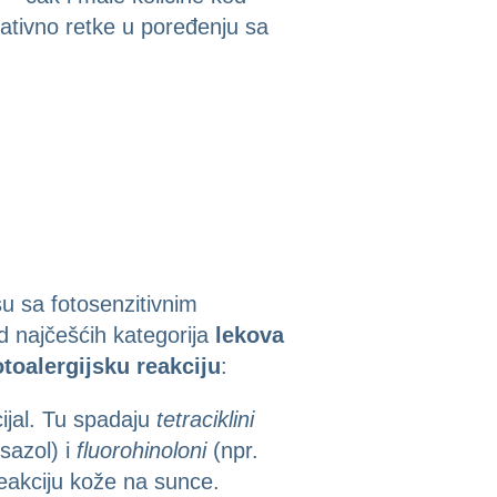
ativno retke u poređenju sa
u sa fotosenzitivnim
od najčešćih kategorija
lekova
toalergijsku reakciju
:
ijal. Tu spadaju
tetraciklini
sazol) i
fluorohinoloni
(npr.
reakciju kože na sunce.