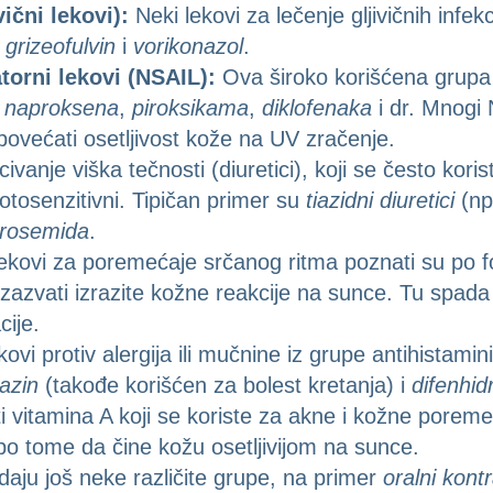
vični lekovi):
Neki lekovi za lečenje gljivičnih infek
r
grizeofulvin
i
vorikonazol
.
torni lekovi (NSAIL):
Ova široko korišćena grupa 
,
naproksena
,
piroksikama
,
diklofenaka
i dr. Mnogi N
povećati osetljivost kože na UV zračenje.
vanje viška tečnosti (diuretici), koji se često koriste
otosenzitivni. Tipičan primer su
tiazidni diuretici
(np
urosemida
.
kovi za poremećaje srčanog ritma poznati su po fot
izazvati izrazite kožne reakcije na sunce. Tu spada
cije.
kovi protiv alergija ili mučnine iz grupe antihistam
azin
(takođe korišćen za bolest kretanja) i
difenhid
i vitamina A koji se koriste za akne i kožne porem
 po tome da čine kožu osetljivijom na sunce.
ju još neke različite grupe, na primer
oralni kontr