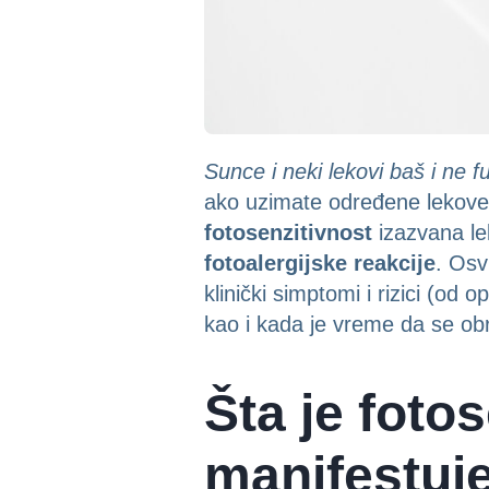
Sunce i neki lekovi baš i ne f
ako uzimate određene lekove
fotosenzitivnost
izazvana le
fotoalergijske reakcije
. Osv
klinički simptomi i rizici (od
kao i kada je vreme da se obr
Šta je foto
manifestuj