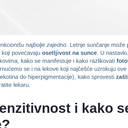
unkcionišu najbolje zajedno.
Letnje sunčanje može p
 koji povećavaju
osetljivost na sunce
. U nastavku
kovima, kako se manifestuje i kako razlikovati
foto
rnućemo se i na lekove koji najčešće uzrokuju ove r
 opekotina do hiperpigmentacije), kako sprovesti
zašt
atite lekaru.
senzitivnost i kako s
e?