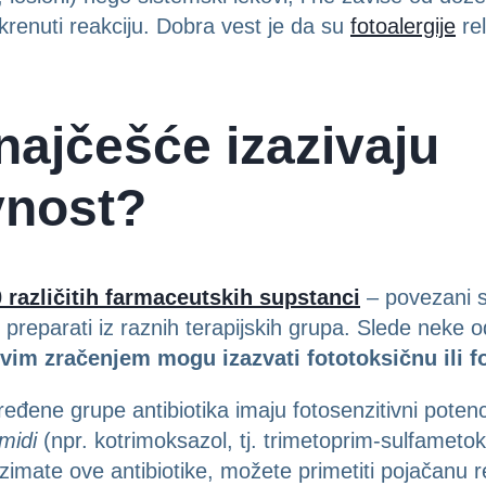
krenuti reakciju. Dobra vest je da su
fotoalergije
rel
 najčešće izazivaju
vnost?
 različitih farmaceutskih supstanci
– povezani s
 preparati iz raznih terapijskih grupa. Slede neke 
vim zračenjem mogu izazvati fototoksičnu ili fo
đene grupe antibiotika imaju fotosenzitivni potenc
midi
(npr. kotrimoksazol, tj. trimetoprim-sulfametok
uzimate ove antibiotike, možete primetiti pojačanu 