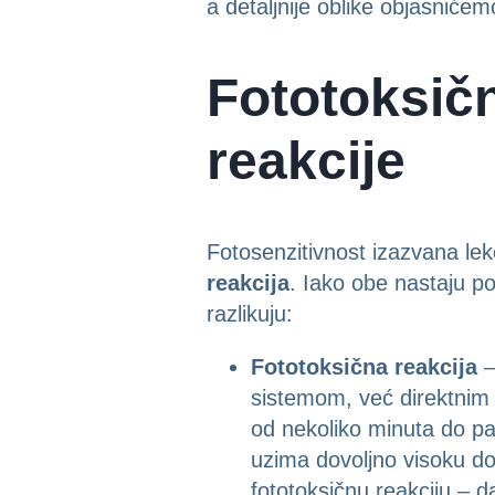
a detaljnije oblike objasniće
Fototoksič
reakcije
Fotosenzitivnost izazvana lek
reakcija
. Iako obe nastaju p
razlikuju:
Fototoksična reakcija
–
sistemom, već direktnim 
od nekoliko minuta do pa
uzima dovoljno visoku do
fototoksičnu reakciju – d