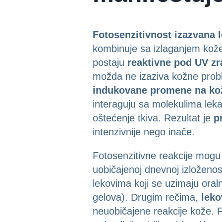
Fotosenzitivnost izazvana 
kombinuje sa izlaganjem kož
postaju
reaktivne pod UV z
možda ne izaziva kožne probl
indukovane promene na ko
interaguju sa molekulima leka
oštećenje tkiva. Rezultat je
p
intenzivnije nego inače.
Fotosenzitivne reakcije mogu
uobičajenoj dnevnoj izloženos
lekovima koji se uzimaju oral
gelova). Drugim rečima,
leko
neuobičajene reakcije kože. F