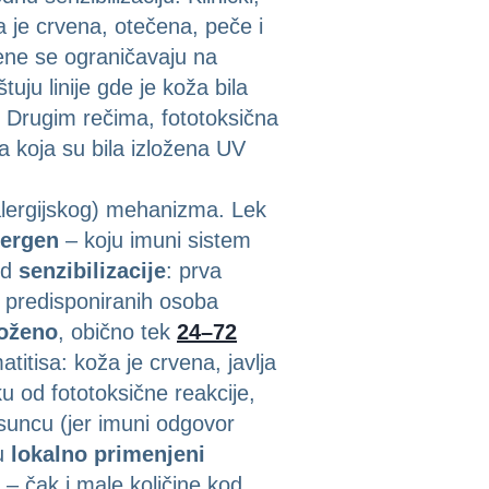
 je crvena, otečena, peče i
mene se ograničavaju na
uju linije gde je koža bila
. Drugim rečima, fototoksična
 koja su bila izložena UV
alergijskog) mehanizma. Lek
lergen
– koju imuni sistem
od
senzibilizacije
: prva
d predisponiranih osoba
oženo
, obično tek
24–72
atitisa: koža je crvena, javlja
iku od fototoksične reakcije,
a suncu (jer imuni odgovor
ju
lokalno primenjeni
 – čak i male količine kod