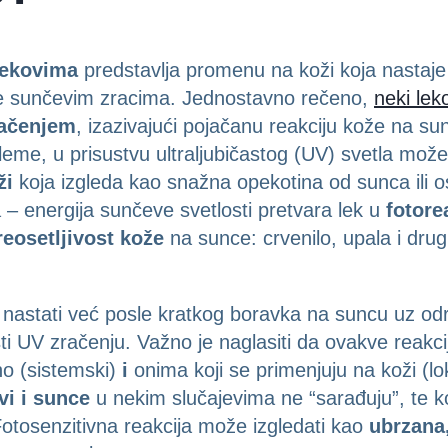
lekovima
predstavlja promenu na koži koja nastaje
e sunčevim zracima. Jednostavno rečeno,
neki lek
račenjem
, izazivajući pojačanu reakciju kože na s
eme, u prisustvu ultraljubičastog (UV) svetla mož
ži
koja izgleda kao snažna opekotina od sunca ili os
 – energija sunčeve svetlosti pretvara lek u
fotore
reosetljivost kože
na sunce: crvenilo, upala i drugi
 nastati već posle kratkog boravka na suncu uz odr
ti UV zračenju. Važno je naglasiti da ovakve reakci
no (sistemski)
i
onima koji se primenjuju na koži (lo
vi i sunce
u nekim slučajevima ne “sarađuju”, te 
otosenzitivna reakcija može izgledati kao
ubrzana,