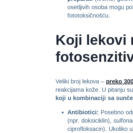
osetljivih osoba mogu po
fototoksičnošću.
Koji lekovi
fotosenziti
Veliki broj lekova –
preko 300
reakcijama kože. U pitanju su
koji u kombinaciji sa sunče
Antibiotici:
Posebno odre
(npr. doksiciklin),
sulfona
ciprofloksacin). Ukoliko 