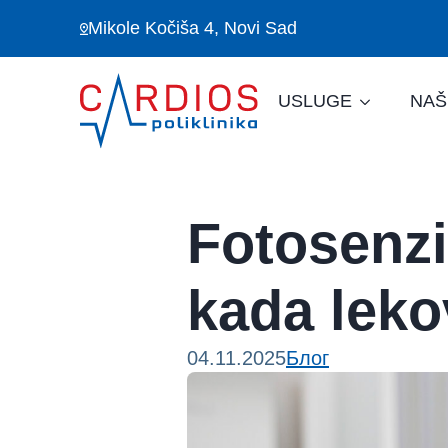
Mikole Kočiša 4, Novi Sad
USLUGE
NAŠ
Fotosenzi
kada leko
04.11.2025
Блог