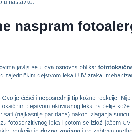
mo u nastavku.
ne naspram fotoaler
ovima javlja se u dva osnovna oblika:
fototoksična
od zajedničkim dejstvom leka i UV zraka, mehanizam
 Ovo je češći i neposredniji tip kožne reakcije. Ni
toksičnim dejstvom aktiviranog leka na ćelije kože.
r sati (najkasnije par dana) nakon izlaganja sunc
zu fotosenzitivnog leka i potom se izloži jačem UV
akle, reakcija je
dozno zavisna
i ne zahteva prethod