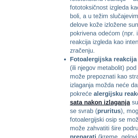
fototoksičnost izgleda k
boli, a u težim slučajevi
delove kože izložene suncu
pokrivena odećom (npr. i
reakcija izgleda kao int
zračenju.
Fotoalergijska reakcija
(ili njegov metabolit) p
može prepoznati kao stra
izlaganja možda neće dati
pokreće
alergijsku reak
sata nakon izlaganja
su
se svrab (
pruritus
), mog
fotoalergijski osip se mož
može zahvatiti šire podru
preparati
(kreme, gelovi,