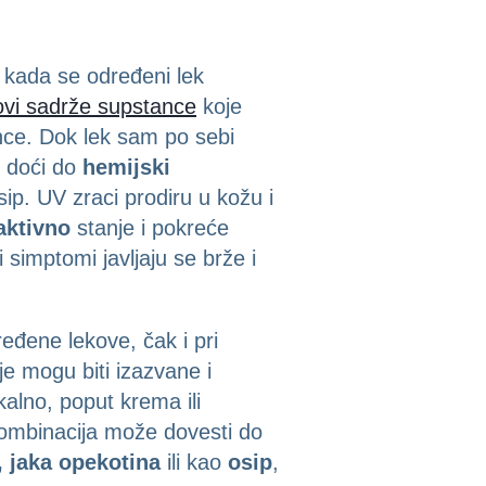
 kada se određeni lek
ovi sadrže supstance
koje
unce. Dok lek sam po sebi
e doći do
hemijski
ip. UV zraci prodiru u kožu i
aktivno
stanje i pokreće
 simptomi javljaju se brže i
eđene lekove, čak i pri
je mogu biti izazvane i
kalno, poput krema ili
kombinacija može dovesti do
 jaka opekotina
ili kao
osip
,