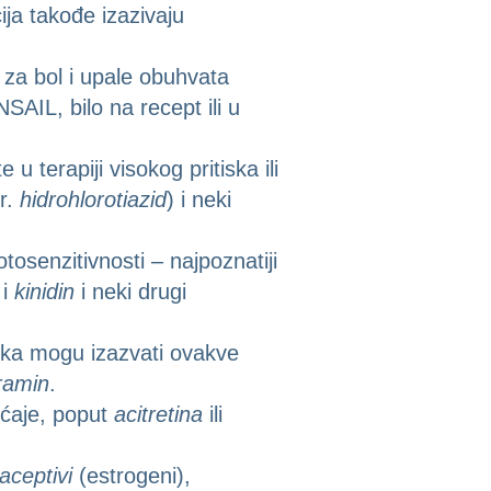
cija takođe izazivaju
za bol i upale obuhvata
SAIL, bilo na recept ili u
 u terapiji visokog pritiska ili
r.
hidrohlorotiazid
) i neki
osenzitivnosti – najpoznatiji
 i
kinidin
i neki drugi
inika mogu izazvati ovakve
ramin
.
ećaje, poput
acitretina
ili
aceptivi
(estrogeni),