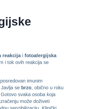
gijske
 reakcija
i
fotoalergijska
 i tok ovih reakcija se
je posredovan imunim
 Javlja se
brzo
, obično u roku
u. Gotovo svaka osoba koja
 zračenju može doživeti
nu senzibilizaciju. Klinički,