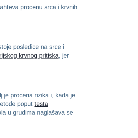
 zahteva procenu srca i krvnih
stoje posledice na srce i
rijskog krvnog pritiska
, jer
je procena rizika i, kada je
 metode poput
testa
la u grudima naglašava se