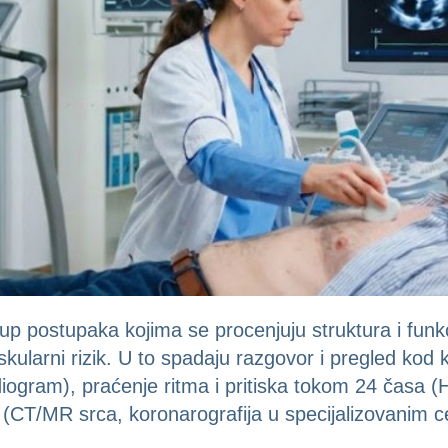
up postupaka kojima se procenjuju struktura i funkci
kularni rizik. U to spadaju razgovor i pregled kod k
ogram), praćenje ritma i pritiska tokom 24 časa (Ho
(CT/MR srca, koronarografija u specijalizovanim c