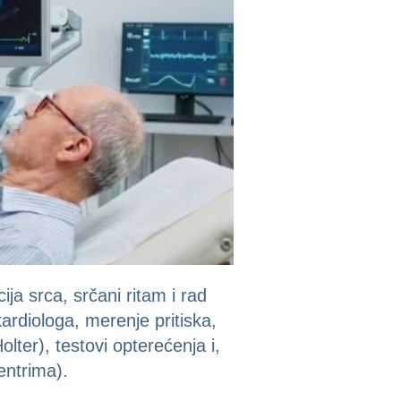
ja srca, srčani ritam i rad
ardiologa, merenje pritiska,
lter), testovi opterećenja i,
entrima).