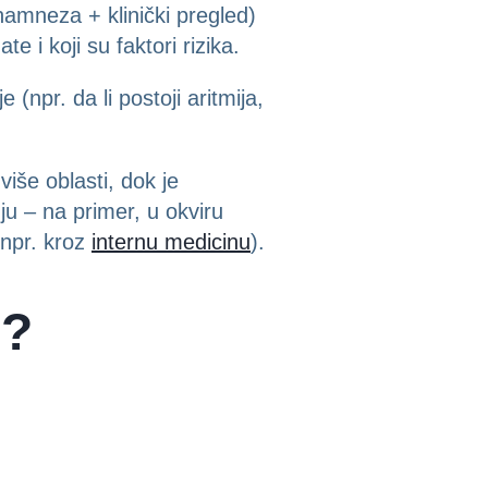
namneza + klinički pregled)
te i koji su faktori rizika.
(npr. da li postoji aritmija,
iše oblasti, dok je
u – na primer, u okviru
(npr. kroz
internu medicinu
).
i?