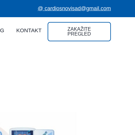
@ cardiosnovisad@gmail.com
ZAKAŽITE
OG
KONTAKT
PREGLED