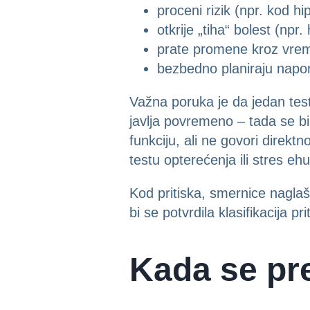
proceni rizik (npr. kod h
otkrije „tiha“ bolest (npr
prate promene kroz vreme 
bezbedno planiraju napor,
Važna poruka je da jedan tes
javlja povremeno – tada se bi
funkciju, ali ne govori direkt
testu opterećenja ili stres ehu
Kod pritiska, smernice nagla
bi se potvrdila klasifikacija p
Kada se pre