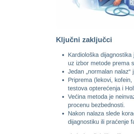
Ključni zaključci
Kardiološka dijagnostika 
uz izbor metode prema s
Jedan „normalan nalaz“ j
Priprema (lekovi, kofein
testova opterećenja i Hol
Većina metoda je neinvaz
procenu bezbednosti.
Nakon nalaza slede korac
dijagnostiku ili praćenje f