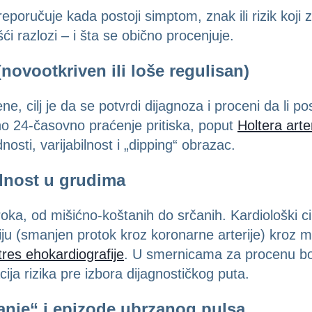
eporučuje kada postoji simptom, znak ili rizik koji
i razlozi – i šta se obično procenjuje.
(novootkriven ili loše regulisan)
e, cilj je da se potvrdi dijagnoza i proceni da li po
no 24-časovno praćenje pritiska, poput
Holtera arte
sti, varijabilnost i „dipping“ obrazac.
odnost u grudima
a, od mišićno-koštanih do srčanih. Kardiološki cilj 
miju (smanjen protok kroz koronarne arterije) kroz
tres ehokardiografije
. U smernicama za procenu bo
acija rizika pre izbora dijagnostičkog puta.
anje“ i epizode ubrzanog pulsa