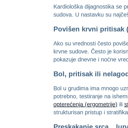
Kardiološka dijagnostika se pr
sudova. U nastavku su najčešć
Povišen krvni pritisak 
Ako su vrednosti često povišen
krvne sudove. Često je koris
pokazuje dnevne i noćne vredno
Bol, pritisak ili nelag
Bol u grudima ima mnogo uzrok
potrebno, testiranje na ishe
opterećenja (ergometrije)
ili
s
strukturisan pristup i stratifik
Preskakanje srca, „lup