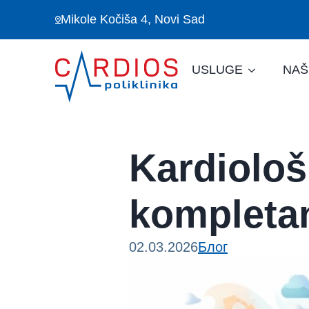
Mikole Kočiša 4, Novi Sad
USLUGE
NAŠ
Kardiološ
kompleta
02.03.2026
Блог