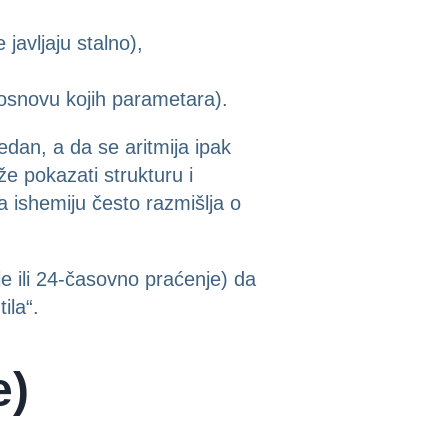
 javljaju stalno),
a osnovu kojih parametara).
dan, a da se aritmija ipak
e pokazati strukturu i
na ishemiju često razmišlja o
e ili 24-časovno praćenje) da
ila“.
e)