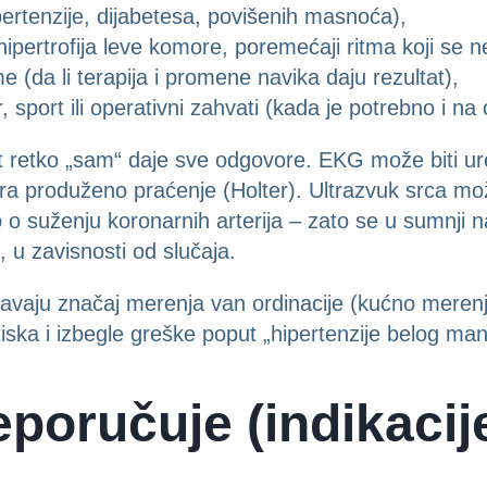
ipertenzije, dijabetesa, povišenih masnoća),
. hipertrofija leve komore, poremećaji ritma koji se ne
(da li terapija i promene navika daju rezultat),
 sport ili operativni zahvati (kada je potrebno i n
t retko „sam“ daje sve odgovore. EKG može biti ure
ra produženo praćenje (Holter). Ultrazvuk srca mož
no o suženju koronarnih arterija – zato se u sumnji 
, u zavisnosti od slučaja.
šavaju značaj merenja van ordinacije (kućno merenj
ritiska i izbegle greške poput „hipertenzije belog mant
poručuje (indikacij