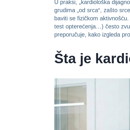
U praksi, „kardiološka dijagno
grudima „od srca“, zašto srce p
baviti se fizičkom aktivnošću
test opterećenja…) često zvuč
preporučuje, kako izgleda pro
Šta je kard