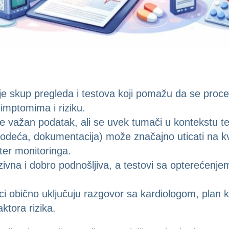
je skup pregleda i testova koji pomažu da se proce
imptomima i riziku.
e važan podatak, ali se uvek tumači u kontekstu teg
, odeća, dokumentacija) može značajno uticati na kv
ter monitoringa.
ivna i dobro podnošljiva, a testovi sa opterećenje
i obično uključuju razgovor sa kardiologom, plan k
aktora rizika.