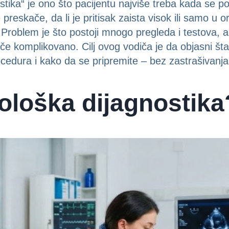
stika“ je ono što pacijentu najviše treba kada se po
reskače, da li je pritisak zaista visok ili samo u or
. Problem je što postoji mnogo pregleda i testova, a
e komplikovano. Cilj ovog vodiča je da objasni šta 
cedura i kako da se pripremite – bez zastrašivanj
iološka dijagnostika