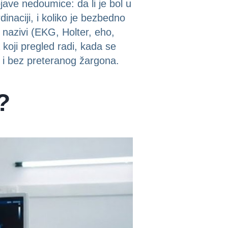
jave nedoumice: da li je bol u
dinaciji, i koliko je bezbedno
 nazivi (EKG, Holter, eho,
koji pregled radi, kada se
a i bez preteranog žargona.
?