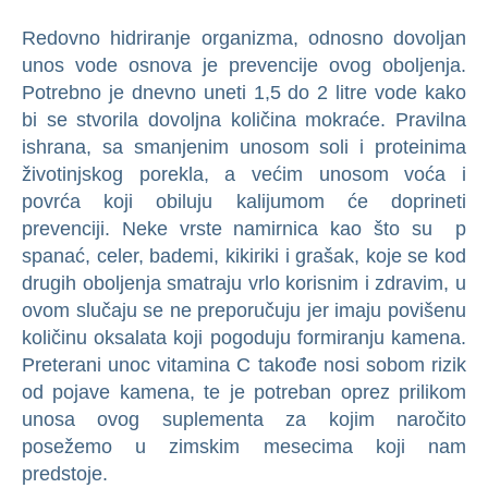
Redovno hidriranje organizma, odnosno dovoljan
unos vode osnova je prevencije ovog oboljenja.
Potrebno je dnevno uneti 1,5 do 2 litre vode kako
bi se stvorila dovoljna količina mokraće. Pravilna
ishrana, sa smanjenim unosom soli i proteinima
životinjskog porekla, a većim unosom voća i
povrća koji obiluju kalijumom će doprineti
prevenciji. Neke vrste namirnica kao što su p
spanać, celer, bademi, kikiriki i grašak, koje se kod
drugih oboljenja smatraju vrlo korisnim i zdravim, u
ovom slučaju se ne preporučuju jer imaju povišenu
količinu oksalata koji pogoduju formiranju kamena.
Preterani unoc vitamina C takođe nosi sobom rizik
od pojave kamena, te je potreban oprez prilikom
unosa ovog suplementa za kojim naročito
posežemo u zimskim mesecima koji nam
predstoje.