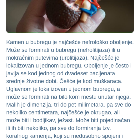
Kamen u bubregu je najčešće nefrološko oboljenje.
Može se formirati u bubregu (nefrolitijaza) ili u
mokraćnim putevima (urolitijaza). Najčešće je
lokalizovan u jednom bubregu. Oboljenje je često i
javlja se kod jednog od dvadeset pacijenata
srednje životne dobi. Češće je kod muškaraca.
Uglavnom je lokalizovan u jednom bubregu, a
može se formirati na bilo kom mestu unutar njega.
Malih je dimenzija, tri do pet milimetara, pa sve do
nekoliko centimetara, najčešće je okrugao, ali
može biti i bodljikav, ježast. Može biti pojedinačan
ili ih biti nekoliko, pa sve do formiranja tzv.
koralnog kamenja, koji su međusobno spojeni i