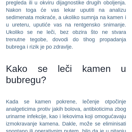
pregleda ili u okviru dijagnostike drugih oboljenja.
Nakon toga će vas lekar uputiti na analizu
sedimenata mokraće, a ukoliko sumnja na kamen i
u ureteru, uputiće vas na rentgensko snimanje.
Ukoliko se ne leči, bez obzira što ne stvara
trenutne tegobe, dovodi do tihog propadanja
bubrega i rizik je po zdravlje.
Kako se leči kamen u
bubregu?
Kada se kamen pokrene, lečenje otpočinje
analgeticima protiv jakih bolova, antibioticima zbog
urinarne infekcije, kao i lekovima koji omogućavaju
izmokravanje kamena. Dakle, može se eliminisati
spontano ili operativnim putem, bilo da je u pitanju