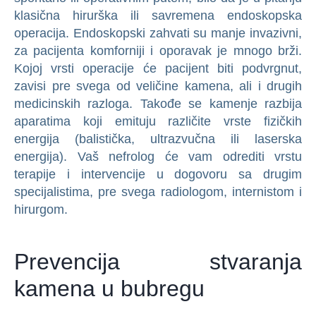
klasična hirurška ili savremena endoskopska
operacija. Endoskopski zahvati su manje invazivni,
za pacijenta komforniji i oporavak je mnogo brži.
Kojoj vrsti operacije će pacijent biti podvrgnut,
zavisi pre svega od veličine kamena, ali i drugih
medicinskih razloga. Takođe se kamenje razbija
aparatima koji emituju različite vrste fizičkih
energija (balistička, ultrazvučna ili laserska
energija). Vaš nefrolog će vam odrediti vrstu
terapije i intervencije u dogovoru sa drugim
specijalistima, pre svega radiologom, internistom i
hirurgom.
Prevencija stvaranja
kamena u bubregu