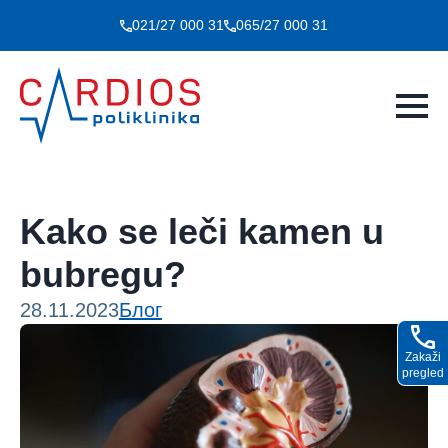
021/27 000 31
065/27 000 31
Kako se leči kamen u
bubregu?
28.11.2023
Блог
Zakaži
pregled