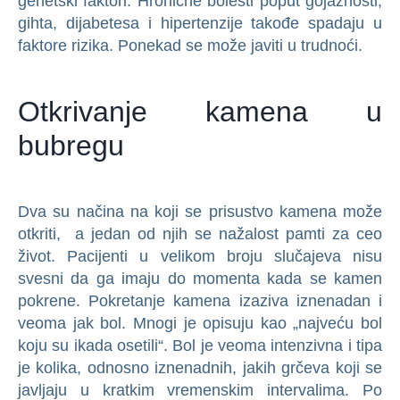
genetski faktori. Hronične bolesti poput gojaznosti,
gihta, dijabetesa i hipertenzije takođe spadaju u
faktore rizika. Ponekad se može javiti u trudnoći.
Otkrivanje kamena u
bubregu
Dva su načina na koji se prisustvo kamena može
otkriti, a jedan od njih se nažalost pamti za ceo
život. Pacijenti u velikom broju slučajeva nisu
svesni da ga imaju do momenta kada se kamen
pokrene. Pokretanje kamena izaziva iznenadan i
veoma jak bol. Mnogi je opisuju kao „najveću bol
koju su ikada osetili“. Bol je veoma intenzivna i tipa
je kolika, odnosno iznenadnih, jakih grčeva koji se
javljaju u kratkim vremenskim intervalima. Po