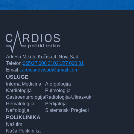
Adresa:
Mikole Kočiša 4, Novi Sad
Telefon:
065/27 000 31
021/27 000 31
Email:
cardiosnovisad@gmail.com
USLUGE
Interna Medicina
Alergologija
Kardiologija
Pulmologija
Gastroenterologija
Radiologija-Ultrazvuk
Hematologija
Pedijatrija
Nefrologija
Sistematski Pregledi
POLIKLINIKA
Naš tim
Naša Poliklinika