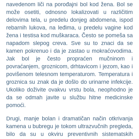
navedenom liči na porođajni bol kod žena. Bol se
može osetiti, odnosno lokalizovati u različitim
delovima tela, u predelu donjeg abdomena, ispod
rebarnih lukova, na leđima, u predelu vagine kod
žena i testisa kod muškaraca. Često se pomeša sa
napadom slepog creva. Sve su to znaci da se
kamen pokrenuo i da je zastao u mokraćovodima.
Jak bol je često propraćen mučninom i
povraćanjem, groznicom, drhtavicom i jezom, kao i
povišenom telesnom temperaturom. Temperatura i
groznica su znak da je došlo do urinarne infekcije.
Ukoliko doživite ovakvu vrstu bola, neophodno je
da se odmah javite u službu hitne medicinske
pomoći.
Drugi, manje bolan i dramatičan način otkrivanja
kamena u bubregu je tokom ultrazvučnih pregleda,
bilo da su u okviru preventivnih sistematskih