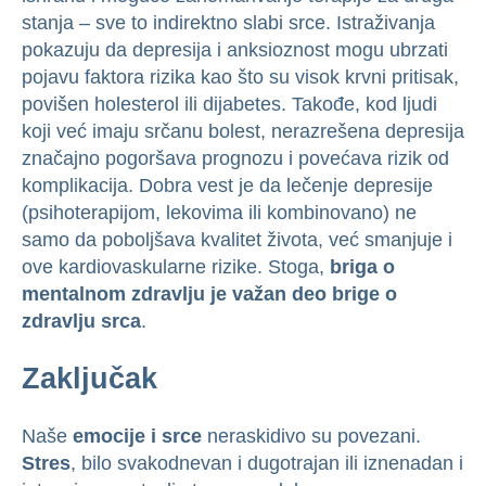
stanja – sve to indirektno slabi srce. Istraživanja
pokazuju da depresija i anksioznost mogu ubrzati
pojavu faktora rizika kao što su visok krvni pritisak,
povišen holesterol ili dijabetes. Takođe, kod ljudi
koji već imaju srčanu bolest, nerazrešena depresija
značajno pogoršava prognozu i povećava rizik od
komplikacija. Dobra vest je da lečenje depresije
(psihoterapijom, lekovima ili kombinovano) ne
samo da poboljšava kvalitet života, već smanjuje i
ove kardiovaskularne rizike. Stoga,
briga o
mentalnom zdravlju je važan deo brige o
zdravlju srca
.
Zaključak
Naše
emocije i srce
neraskidivo su povezani.
Stres
, bilo svakodnevan i dugotrajan ili iznenadan i