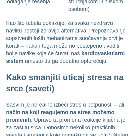
odlaganje rešenja
stručnjakom ili bliskom
osobom)
Kao što tabela pokazuje, za svaku nezdravu
naviku postoji zdravija alternativa. Prepoznavanje
sopstvenih loših mehanizama suočavanja prvi je
korak – nakon toga možemo postepeno uvoditi
bolje navike koje će čuvati naš
kardiovaskularni
sistem
umesto da ga dodatno opterećuju.
Kako smanjiti uticaj stresa na
srce (saveti)
Sasvim je nerealno izbeći stres u potpunosti – ali
način na koji reagujemo na stres možemo
promeniti
. Upravo ta promena reakcije ključna je
za zaštitu srca. Donosimo nekoliko praktičnih
saveta i strategija koje pomažu da se ublaži štetan