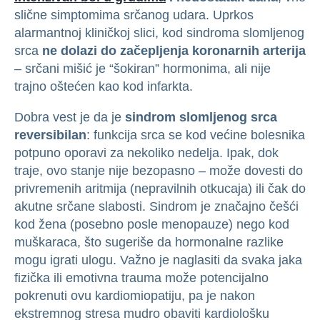
slične simptomima srčanog udara. Uprkos
alarmantnoj kliničkoj slici, kod sindroma slomljenog
srca
ne dolazi do začepljenja koronarnih arterija
– srčani mišić je “šokiran” hormonima, ali nije
trajno oštećen kao kod infarkta.
Dobra vest je da je
sindrom slomljenog srca
reversibilan
: funkcija srca se kod većine bolesnika
potpuno oporavi za nekoliko nedelja. Ipak, dok
traje, ovo stanje nije bezopasno – može dovesti do
privremenih aritmija (nepravilnih otkucaja) ili čak do
akutne srčane slabosti. Sindrom je značajno češći
kod žena (posebno posle menopauze) nego kod
muškaraca, što sugeriše da hormonalne razlike
mogu igrati ulogu. Važno je naglasiti da svaka jaka
fizička ili emotivna trauma može potencijalno
pokrenuti ovu kardiomiopatiju, pa je nakon
ekstremnog stresa mudro obaviti kardiološku