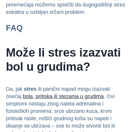
poremećaja možemo sprečiti da dugogodišnji stres
eskalira u ozbiljan srčani problem.
FAQ
Može li stres izazvati
bol u grudima?
Da, jak
stres
ili panični napad mogu izazvati
osećaj
bola, pritiska ili stezanja u grudima
. Ovi
simptomi nastaju zbog naleta adrenalina i
fizioloških promena: srce ubrzano kuca, krvni
pritisak raste, mišići grudnog koša su napeti i
disanje se ubrzava – sve to može stvoriti bol ili