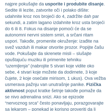
najpre pokušajte da
usporite i produbite disanje
.
Sedite ili lezite, zatvorite oči i polako dišite:
udahnite kroz nos brojeći do 4, zadržite dah par
sekundi, a zatim lagano izdahnite kroz usta brojeći
do 6 ili 8. Fokus na disanje pomoći će da se
autonomni nervni sistem smiri, a srčani ritam
uspori. Takođe, promenite okruženje: izađite na
svež vazduh ili makar otvorite prozor. Popijte čašu
vode. Pokušajte da skrenete misli – slušajte
opuštajuću muziku ili primenite tehniku
“uzemljenja”
(nabrojite 5 stvari koje vidite oko
sebe, 4 stvari koje možete da dodirnete, 3 koje
čujete, 2 koje osećate mirisom, 1 ukus). Ova vežba
usmerava pažnju van unutrašnje panike.
Fizička
aktivnost
poput kratke šetnje takođe pomaže da
se nivo adrenalina snizi. Ako se epizode
“nervoznog srca” često ponavljaju, porazgovarajte
sa lekarom – ponekad je korisno proveriti da li