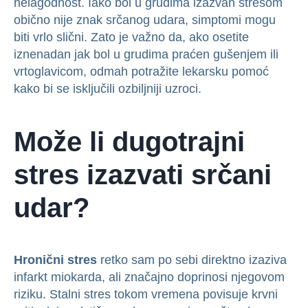
nelagodnost. Iako bol u grudima izazvan stresom
obično nije znak srčanog udara, simptomi mogu
biti vrlo slični. Zato je važno da, ako osetite
iznenadan jak bol u grudima praćen gušenjem ili
vrtoglavicom, odmah potražite lekarsku pomoć
kako bi se isključili ozbiljniji uzroci.
Može li dugotrajni
stres izazvati srčani
udar?
Hronični stres
retko sam po sebi direktno izaziva
infarkt miokarda, ali značajno doprinosi njegovom
riziku. Stalni stres tokom vremena povisuje krvni