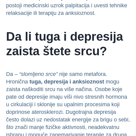
postoji medicinski uzrok palpitacija i uvesti tehnike
relaksacije ili terapiju za anksioznost.
Da li tuga i depresija
zaista štete srcu?
Da –
“slomljeno srce”
nije samo metafora.
Hronična
tuga, depresija i anksioznost
mogu
zaista naškoditi srcu na više načina. Osobe koje
pate od depresije imaju viši nivo stresnih hormona
u cirkulaciji i sklonije su upalnim procesima koji
doprinose aterosklerozi. Dugotrajna depresija
često dolazi uz nedostatak energije za brigu o sebi,
što znači manje fizičke aktivnosti, neadekvatnu
ishranu i moguće zanemarivanje terapije za druga