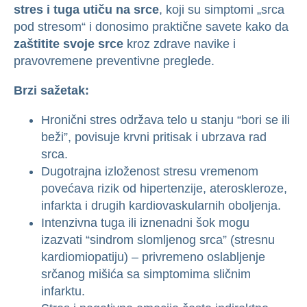
stres i tuga utiču na srce
, koji su simptomi „srca
pod stresom“ i donosimo praktične savete kako da
zaštitite svoje srce
kroz zdrave navike i
pravovremene preventivne preglede.
Brzi sažetak:
Hronični stres održava telo u stanju “bori se ili
beži”, povisuje krvni pritisak i ubrzava rad
srca.
Dugotrajna izloženost stresu vremenom
povećava rizik od hipertenzije, ateroskleroze,
infarkta i drugih kardiovaskularnih oboljenja.
Intenzivna tuga ili iznenadni šok mogu
izazvati “sindrom slomljenog srca” (stresnu
kardiomiopatiju) – privremeno oslabljenje
srčanog mišića sa simptomima sličnim
infarktu.