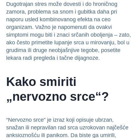
Dugotrajan stres može dovesti i do hroničnog
zamora, problema sa snom i gubitka daha pri
naporu usled kombinovanog efekta na ceo
organizam. Važno je napomenuti da ovakvi
simptomi mogu biti i znaci srčanih oboljenja – zato,
ako često primetite lupanje srca u mirovanju, bol u
grudima ili druge neobjašnjive tegobe, posetite
lekara radi pregleda i tačne dijagnoze.
Kako smiriti
„nervozno srce“?
“Nervozno srce” je izraz koji opisuje ubrzan,
snažan ili nepravilan rad srca uzrokovan najčešće
anksioznošću ili panikom. Da biste ga umirili,