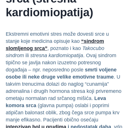
kardiomiopatija)
Ekstremni emotivni stres može dovesti srce u
stanje koje medicina opisuje kao
“sindrom
slomljenog srca”
, poznato i kao
Takocubo
sindrom
ili
stresna kardiomiopatija
. Ovaj sindrom
tipično se javlja nakon izuzetno potresnog
događaja – npr. neposredno posle
smrti voljene
osobe ili neke druge velike emotivne traume
. U
takvim trenucima dolazi do naglog “cunamija”
adrenalina i drugih hormona stresa koji privremeno
ometaju normalan rad srčanog mišića.
Leva
komora srca
(glavna pumpa) oslabi i poprimi
atipičan balonast oblik, zbog čega srce pumpa krv
manje efikasno. Pacijenti obično osećaju
intenzivan bol u grudima
i nedostatak daha
, vrlo