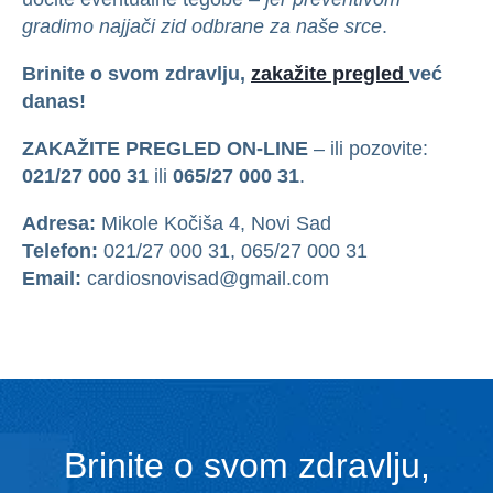
gradimo najjači zid odbrane za naše srce
.
Brinite o svom zdravlju,
zakažite pregled
već
danas!
ZAKAŽITE PREGLED ON-LINE
– ili pozovite:
021/27 000 31
ili
065/27 000 31
.
Adresa:
Mikole Kočiša 4, Novi Sad
Telefon:
021/27 000 31, 065/27 000 31
Email:
cardiosnovisad@gmail.com
Brinite o svom zdravlju,