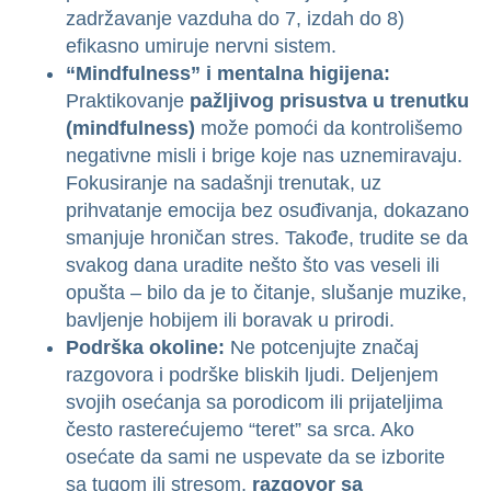
zadržavanje vazduha do 7, izdah do 8)
efikasno umiruje nervni sistem.
“Mindfulness” i mentalna higijena:
Praktikovanje
pažljivog prisustva u trenutku
(mindfulness)
može pomoći da kontrolišemo
negativne misli i brige koje nas uznemiravaju.
Fokusiranje na sadašnji trenutak, uz
prihvatanje emocija bez osuđivanja, dokazano
smanjuje hroničan stres. Takođe, trudite se da
svakog dana uradite nešto što vas veseli ili
opušta – bilo da je to čitanje, slušanje muzike,
bavljenje hobijem ili boravak u prirodi.
Podrška okoline:
Ne potcenjujte značaj
razgovora i podrške bliskih ljudi. Deljenjem
svojih osećanja sa porodicom ili prijateljima
često rasterećujemo “teret” sa srca. Ako
osećate da sami ne uspevate da se izborite
sa tugom ili stresom,
razgovor sa