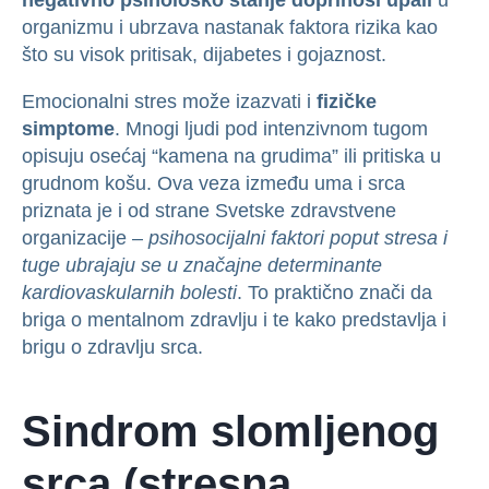
organizmu i ubrzava nastanak faktora rizika kao
što su visok pritisak, dijabetes i gojaznost.
Emocionalni stres može izazvati i
fizičke
simptome
. Mnogi ljudi pod intenzivnom tugom
opisuju osećaj “kamena na grudima” ili pritiska u
grudnom košu. Ova veza između uma i srca
priznata je i od strane Svetske zdravstvene
organizacije –
psihosocijalni faktori poput stresa i
tuge ubrajaju se u značajne determinante
kardiovaskularnih bolesti
. To praktično znači da
briga o mentalnom zdravlju i te kako predstavlja i
brigu o zdravlju srca.
Sindrom slomljenog
srca (stresna