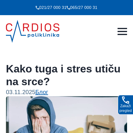
021/27 000 31
065/27 000 31
Kako tuga i stres utiču
na srce?
03.11.2025
Блог
Zakaži
pregled