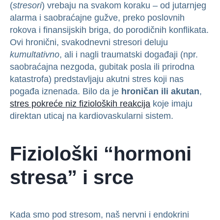
(
stresori
) vrebaju na svakom koraku – od jutarnjeg
alarma i saobraćajne gužve, preko poslovnih
rokova i finansijskih briga, do porodičnih konflikata.
Ovi hronični, svakodnevni stresori deluju
kumultativno
, ali i nagli traumatski događaji (npr.
saobraćajna nezgoda, gubitak posla ili prirodna
katastrofa) predstavljaju akutni stres koji nas
pogađa iznenada. Bilo da je
hroničan ili akutan
,
stres pokreće niz fizioloških reakcija
koje imaju
direktan uticaj na kardiovaskularni sistem.
Fiziološki “hormoni
stresa” i srce
Kada smo pod stresom, naš nervni i endokrini