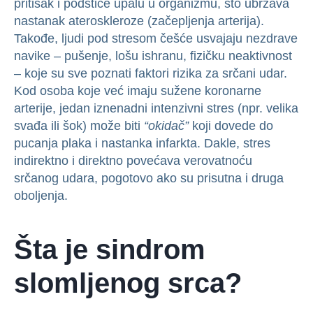
pritisak i podstiče upalu u organizmu, što ubrzava
nastanak ateroskleroze (začepljenja arterija).
Takođe, ljudi pod stresom češće usvajaju nezdrave
navike – pušenje, lošu ishranu, fizičku neaktivnost
– koje su sve poznati faktori rizika za srčani udar.
Kod osoba koje već imaju sužene koronarne
arterije, jedan iznenadni intenzivni stres (npr. velika
svađa ili šok) može biti
“okidač”
koji dovede do
pucanja plaka i nastanka infarkta. Dakle, stres
indirektno i direktno povećava verovatnoću
srčanog udara, pogotovo ako su prisutna i druga
oboljenja.
Šta je sindrom
slomljenog srca?