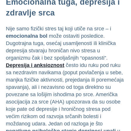
Emocionalna tuga, depresija i
zdravlje srca
Nije samo fizički stres taj koji utiče na srce – i
emocionalna bol
može ostaviti posledice.
Dugotrajna tuga, osećaj usamljenosti ili klinička
depresija stvaraju hroničan nivo stresa u
organizmu čak i bez spoljašnjih “opasnosti”.
Depresija i anksioznost
često idu ruku pod ruku
sa nezdravim navikama (poput povlačenja u sebe,
manjka fizičke aktivnosti, prejedanja ili poremećaja
spavanja), ali i nezavisno od toga direktno su
povezane sa lošijim ishodima po srce. Američka
asocijacija za srce (AHA) upozorava da su osobe
koje pate od depresije i hroničnog stresa pod
većim rizikom od razvoja srčanih bolesti i
moždanog udara. Jedan od razloga je što
negativno psihološko stanje doprinosi upali
u