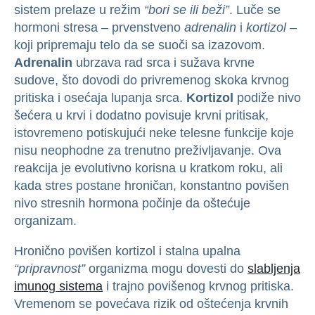
sistem prelaze u režim
“bori se ili beži”
. Luče se
hormoni stresa – prvenstveno
adrenalin
i
kortizol
–
koji pripremaju telo da se suoči sa izazovom.
Adrenalin
ubrzava rad srca i sužava krvne
sudove, što dovodi do privremenog skoka krvnog
pritiska i osećaja lupanja srca.
Kortizol
podiže nivo
šećera u krvi i dodatno povisuje krvni pritisak,
istovremeno potiskujući neke telesne funkcije koje
nisu neophodne za trenutno preživljavanje. Ova
reakcija je evolutivno korisna u kratkom roku, ali
kada stres postane hroničan, konstantno povišen
nivo stresnih hormona počinje da oštećuje
organizam.
Hronično povišen kortizol i stalna upalna
“pripravnost”
organizma mogu dovesti do
slabljenja
imunog sistema
i trajno povišenog krvnog pritiska.
Vremenom se povećava rizik od oštećenja krvnih