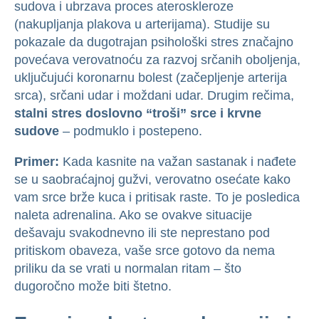
sudova i ubrzava proces ateroskleroze
(nakupljanja plakova u arterijama). Studije su
pokazale da dugotrajan psihološki stres značajno
povećava verovatnoću za razvoj srčanih oboljenja,
uključujući koronarnu bolest (začepljenje arterija
srca), srčani udar i moždani udar. Drugim rečima,
stalni stres doslovno “troši” srce i krvne
sudove
– podmuklo i postepeno.
Primer:
Kada kasnite na važan sastanak i nađete
se u saobraćajnoj gužvi, verovatno osećate kako
vam srce brže kuca i pritisak raste. To je posledica
naleta adrenalina. Ako se ovakve situacije
dešavaju svakodnevno ili ste neprestano pod
pritiskom obaveza, vaše srce gotovo da nema
priliku da se vrati u normalan ritam – što
dugoročno može biti štetno.