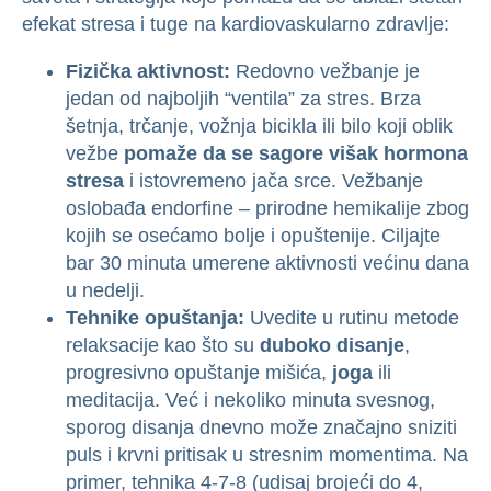
efekat stresa i tuge na kardiovaskularno zdravlje:
Fizička aktivnost:
Redovno vežbanje je
jedan od najboljih “ventila” za stres. Brza
šetnja, trčanje, vožnja bicikla ili bilo koji oblik
vežbe
pomaže da se sagore višak hormona
stresa
i istovremeno jača srce. Vežbanje
oslobađa endorfine – prirodne hemikalije zbog
kojih se osećamo bolje i opuštenije. Ciljajte
bar 30 minuta umerene aktivnosti većinu dana
u nedelji.
Tehnike opuštanja:
Uvedite u rutinu metode
relaksacije kao što su
duboko disanje
,
progresivno opuštanje mišića,
joga
ili
meditacija. Već i nekoliko minuta svesnog,
sporog disanja dnevno može značajno sniziti
puls i krvni pritisak u stresnim momentima. Na
primer, tehnika 4-7-8 (udisaj brojeći do 4,