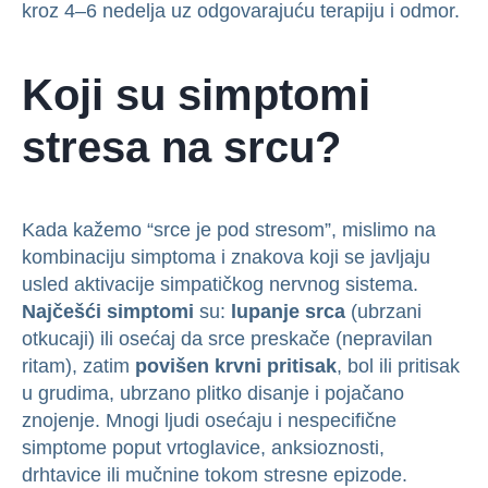
kroz 4–6 nedelja uz odgovarajuću terapiju i odmor.
Koji su simptomi
stresa na srcu?
Kada kažemo “srce je pod stresom”, mislimo na
kombinaciju simptoma i znakova koji se javljaju
usled aktivacije simpatičkog nervnog sistema.
Najčešći simptomi
su:
lupanje srca
(ubrzani
otkucaji) ili osećaj da srce preskače (nepravilan
ritam), zatim
povišen krvni pritisak
, bol ili pritisak
u grudima, ubrzano plitko disanje i pojačano
znojenje. Mnogi ljudi osećaju i nespecifične
simptome poput vrtoglavice, anksioznosti,
drhtavice ili mučnine tokom stresne epizode.