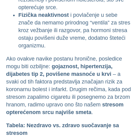
opterećuje srce.
Fizička neaktivnost
i povlačenje u sebe
znače da nemamo prirodnog “ventila” za stres
kroz vežbanje ili razgovor, pa hormoni stresa
ostaju povišeni duže vreme, dodatno šteteći
organizmu.
Ako ovakve navike postanu hronične, posledice
mogu biti ozbiljne:
gojaznost, hipertenzija,
dijabetes tip 2, povišene masnoće u krvi
– a
svaki od tih faktora predstavlja značajan rizik za
koronarnu bolest i infarkt. Drugim rečima, kada pod
stresom zapalimo cigaretu ili posegnemo za brzom
hranom, radimo upravo ono što našem
stresom
opterećenom srcu najviše smeta
.
Tabela: Nezdravo vs. zdravo suočavanje sa
stresom