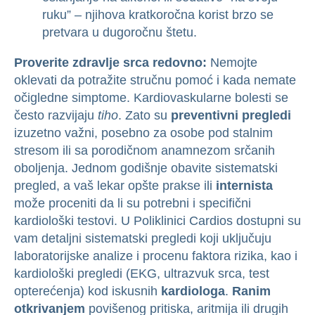
ruku” – njihova kratkoročna korist brzo se
pretvara u dugoročnu štetu.
Proverite zdravlje srca redovno:
Nemojte
oklevati da potražite stručnu pomoć i kada nemate
očigledne simptome. Kardiovaskularne bolesti se
često razvijaju
tiho
. Zato su
preventivni pregledi
izuzetno važni, posebno za osobe pod stalnim
stresom ili sa porodičnom anamnezom srčanih
oboljenja. Jednom godišnje obavite sistematski
pregled, a vaš lekar opšte prakse ili
internista
može proceniti da li su potrebni i specifični
kardiološki testovi. U Poliklinici Cardios dostupni su
vam detaljni sistematski pregledi koji uključuju
laboratorijske analize i procenu faktora rizika, kao i
kardiološki pregledi (EKG, ultrazvuk srca, test
opterećenja) kod iskusnih
kardiologa
.
Ranim
otkrivanjem
povišenog pritiska, aritmija ili drugih