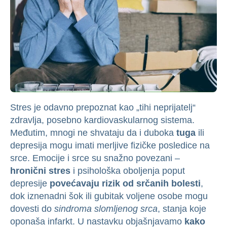
Stres je odavno prepoznat kao „tihi neprijatelj“
zdravlja, posebno kardiovaskularnog sistema.
Međutim, mnogi ne shvataju da i duboka
tuga
ili
depresija mogu imati merljive fizičke posledice na
srce. Emocije i srce su snažno povezani –
hronični stres
i psihološka oboljenja poput
depresije
povećavaju rizik od srčanih bolesti
,
dok iznenadni šok ili gubitak voljene osobe mogu
dovesti do
sindroma slomljenog srca
, stanja koje
oponaša infarkt. U nastavku objašnjavamo
kako