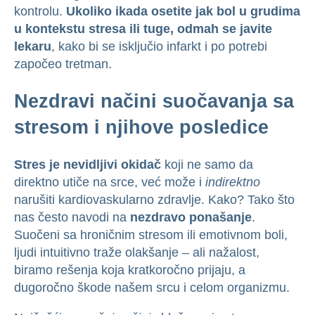
kontrolu.
Ukoliko ikada osetite jak bol u grudima
u kontekstu stresa ili tuge, odmah se javite
lekaru
, kako bi se isključio infarkt i po potrebi
započeo tretman.
Nezdravi načini suočavanja sa
stresom i njihove posledice
Stres je nevidljivi okidač
koji ne samo da
direktno utiče na srce, već može i
indirektno
narušiti kardiovaskularno zdravlje. Kako? Tako što
nas često navodi na
nezdravo ponašanje
.
Suočeni sa hroničnim stresom ili emotivnom boli,
ljudi intuitivno traže olakšanje – ali nažalost,
biramo rešenja koja kratkoročno prijaju, a
dugoročno škode našem srcu i celom organizmu.