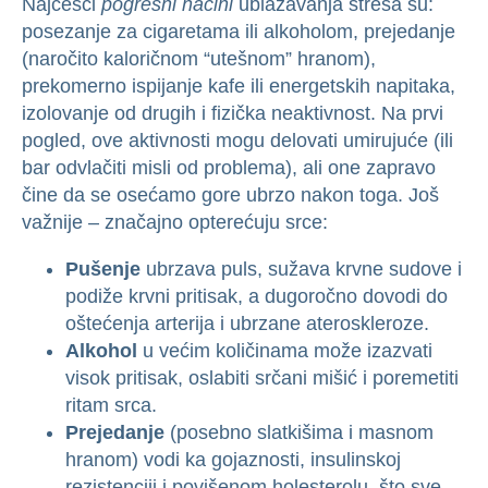
Najčešći
pogrešni načini
ublažavanja stresa su:
posezanje za cigaretama ili alkoholom, prejedanje
(naročito kaloričnom “utešnom” hranom),
prekomerno ispijanje kafe ili energetskih napitaka,
izolovanje od drugih i fizička neaktivnost. Na prvi
pogled, ove aktivnosti mogu delovati umirujuće (ili
bar odvlačiti misli od problema), ali one zapravo
čine da se osećamo gore ubrzo nakon toga. Još
važnije – značajno opterećuju srce:
Pušenje
ubrzava puls, sužava krvne sudove i
podiže krvni pritisak, a dugoročno dovodi do
oštećenja arterija i ubrzane ateroskleroze.
Alkohol
u većim količinama može izazvati
visok pritisak, oslabiti srčani mišić i poremetiti
ritam srca.
Prejedanje
(posebno slatkišima i masnom
hranom) vodi ka gojaznosti, insulinskoj
rezistenciji i povišenom holesterolu, što sve