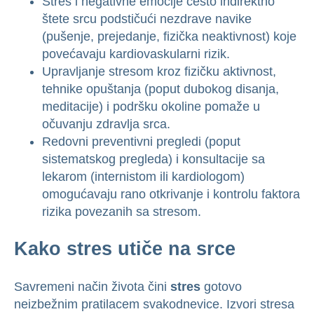
Stres i negativne emocije često indirektno
štete srcu podstičući nezdrave navike
(pušenje, prejedanje, fizička neaktivnost) koje
povećavaju kardiovaskularni rizik.
Upravljanje stresom kroz fizičku aktivnost,
tehnike opuštanja (poput dubokog disanja,
meditacije) i podršku okoline pomaže u
očuvanju zdravlja srca.
Redovni preventivni pregledi (poput
sistematskog pregleda) i konsultacije sa
lekarom (internistom ili kardiologom)
omogućavaju rano otkrivanje i kontrolu faktora
rizika povezanih sa stresom.
Kako stres utiče na srce
Savremeni način života čini
stres
gotovo
neizbežnim pratilacem svakodnevice. Izvori stresa