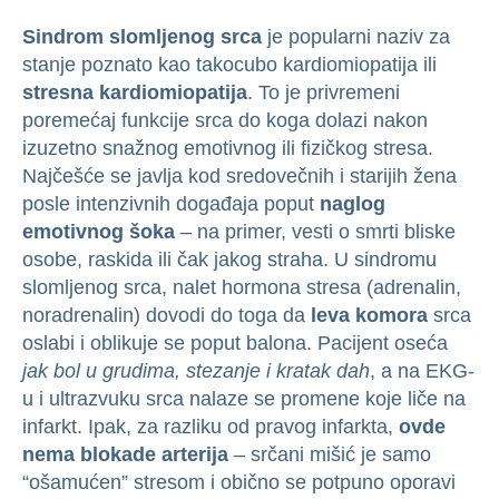
Sindrom slomljenog srca
je popularni naziv za
stanje poznato kao takocubo kardiomiopatija ili
stresna kardiomiopatija
. To je privremeni
poremećaj funkcije srca do koga dolazi nakon
izuzetno snažnog emotivnog ili fizičkog stresa.
Najčešće se javlja kod sredovečnih i starijih žena
posle intenzivnih događaja poput
naglog
emotivnog šoka
– na primer, vesti o smrti bliske
osobe, raskida ili čak jakog straha. U sindromu
slomljenog srca, nalet hormona stresa (adrenalin,
noradrenalin) dovodi do toga da
leva komora
srca
oslabi i oblikuje se poput balona. Pacijent oseća
jak bol u grudima, stezanje i kratak dah
, a na EKG-
u i ultrazvuku srca nalaze se promene koje liče na
infarkt. Ipak, za razliku od pravog infarkta,
ovde
nema blokade arterija
– srčani mišić je samo
“ošamućen” stresom i obično se potpuno oporavi