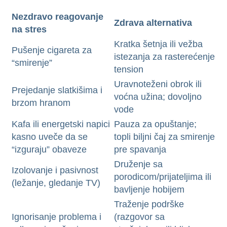
Nezdravo reagovanje
Zdrava alternativa
na stres
Kratka šetnja ili vežba
Pušenje cigareta za
istezanja za rasterećenje
“smirenje”
tension
Uravnoteženi obrok ili
Prejedanje slatkišima i
voćna užina; dovoljno
brzom hranom
vode
Kafa ili energetski napici
Pauza za opuštanje;
kasno uveče da se
topli biljni čaj za smirenje
“izguraju” obaveze
pre spavanja
Druženje sa
Izolovanje i pasivnost
porodicom/prijateljima ili
(ležanje, gledanje TV)
bavljenje hobijem
Traženje podrške
Ignorisanje problema i
(razgovor sa