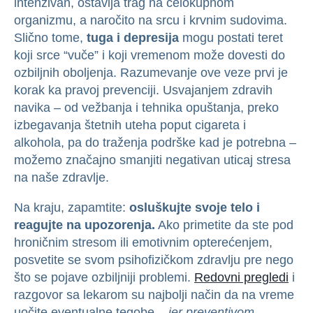
intenzivan, ostavlja trag na celokupnom
organizmu, a naročito na srcu i krvnim sudovima.
Slično tome,
tuga i depresija
mogu postati teret
koji srce “vuče” i koji vremenom može dovesti do
ozbiljnih oboljenja. Razumevanje ove veze prvi je
korak ka pravoj prevenciji. Usvajanjem zdravih
navika – od vežbanja i tehnika opuštanja, preko
izbegavanja štetnih uteha poput cigareta i
alkohola, pa do traženja podrške kad je potrebna –
možemo značajno smanjiti negativan uticaj stresa
na naše zdravlje.
Na kraju, zapamtite:
osluškujte svoje telo i
reagujte na upozorenja.
Ako primetite da ste pod
hroničnim stresom ili emotivnim opterećenjem,
posvetite se svom psihofizičkom zdravlju pre nego
što se pojave ozbiljniji problemi.
Redovni pregledi
i
razgovor sa lekarom su najbolji način da na vreme
uočite eventualne tegobe –
jer preventivom