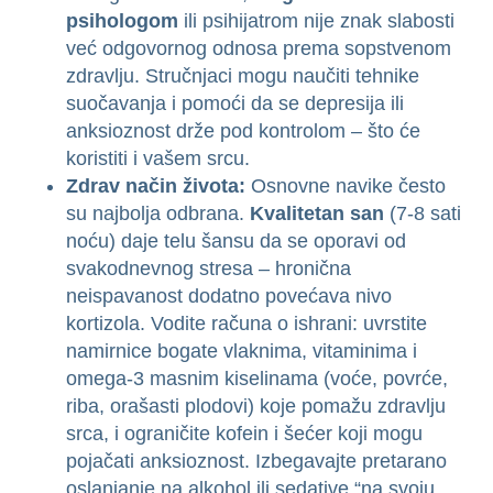
psihologom
ili psihijatrom nije znak slabosti
već odgovornog odnosa prema sopstvenom
zdravlju. Stručnjaci mogu naučiti tehnike
suočavanja i pomoći da se depresija ili
anksioznost drže pod kontrolom – što će
koristiti i vašem srcu.
Zdrav način života:
Osnovne navike često
su najbolja odbrana.
Kvalitetan san
(7-8 sati
noću) daje telu šansu da se oporavi od
svakodnevnog stresa – hronična
neispavanost dodatno povećava nivo
kortizola. Vodite računa o ishrani: uvrstite
namirnice bogate vlaknima, vitaminima i
omega-3 masnim kiselinama (voće, povrće,
riba, orašasti plodovi) koje pomažu zdravlju
srca, i ograničite kofein i šećer koji mogu
pojačati anksioznost. Izbegavajte pretarano
oslanjanje na alkohol ili sedative “na svoju