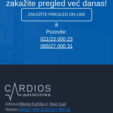
zakažite pregled već danas!
ZAKAŽITE PREGLED ON-LINE
ili
Pozovite:
021/23 000 23
065/27 000 31
Adresa:
Mikole Kočiša 4, Novi Sad
Telefon:
065/27 000 31
021/27 000 31