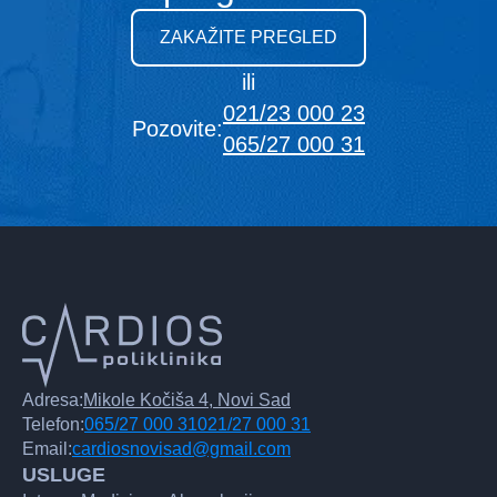
ZAKAŽITE PREGLED
ili
021/23 000 23
Pozovite:
065/27 000 31
Adresa:
Mikole Kočiša 4, Novi Sad
Telefon:
065/27 000 31
021/27 000 31
Email:
cardiosnovisad@gmail.com
USLUGE