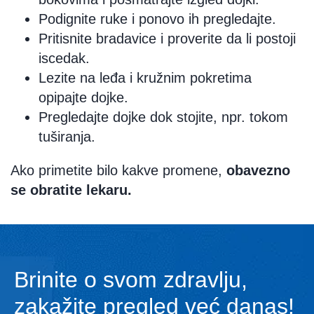
Podignite ruke i ponovo ih pregledajte.
Pritisnite bradavice i proverite da li postoji
iscedak.
Lezite na leđa i kružnim pokretima
opipajte dojke.
Pregledajte dojke dok stojite, npr. tokom
tuširanja.
Ako primetite bilo kakve promene,
obavezno
se obratite lekaru.
Brinite o svom zdravlju,
zakažite pregled već danas!